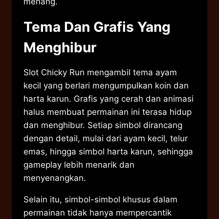
menang.
Tema Dan Grafis Yang
Menghibur
Slot Chicky Run mengambil tema ayam
kecil yang berlari mengumpulkan koin dan
harta karun. Grafis yang cerah dan animasi
halus membuat permainan ini terasa hidup
dan menghibur. Setiap simbol dirancang
dengan detail, mulai dari ayam kecil, telur
emas, hingga simbol harta karun, sehingga
gameplay lebih menarik dan
menyenangkan.
Selain itu, simbol-simbol khusus dalam
permainan tidak hanya mempercantik