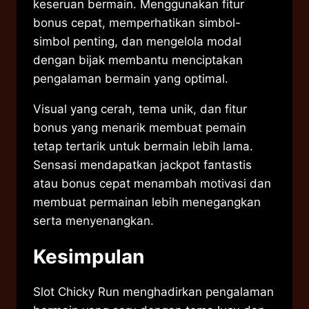
keseruan bermain. Menggunakan fitur
bonus cepat, memperhatikan simbol-
simbol penting, dan mengelola modal
dengan bijak membantu menciptakan
pengalaman bermain yang optimal.
Visual yang cerah, tema unik, dan fitur
bonus yang menarik membuat pemain
tetap tertarik untuk bermain lebih lama.
Sensasi mendapatkan jackpot fantastis
atau bonus cepat menambah motivasi dan
membuat permainan lebih menegangkan
serta menyenangkan.
Kesimpulan
Slot Chicky Run menghadirkan pengalaman