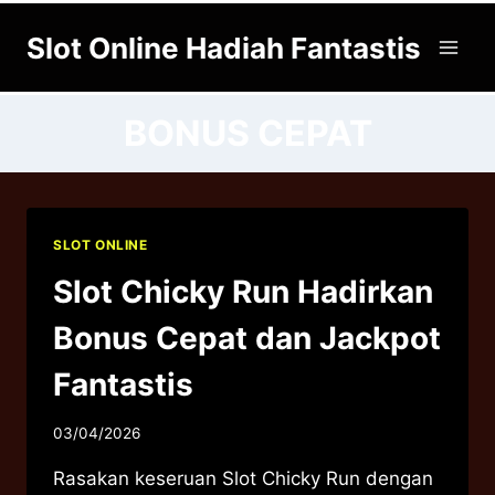
Skip
Slot Online Hadiah Fantastis
to
content
BONUS CEPAT
SLOT ONLINE
Slot Chicky Run Hadirkan
Bonus Cepat dan Jackpot
Fantastis
03/04/2026
Rasakan keseruan Slot Chicky Run dengan