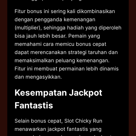
Fitur bonus ini sering kali dikombinasikan
dengan pengganda kemenangan
(multiplier), sehingga hadiah yang diperoleh
bisa jauh lebih besar. Pemain yang
memahami cara memicu bonus cepat
dapat merencanakan strategi taruhan dan
memaksimalkan peluang kemenangan.
Fitur ini membuat permainan lebih dinamis
dan mengasyikkan.
Kesempatan Jackpot
Fantastis
Selain bonus cepat, Slot Chicky Run
menawarkan jackpot fantastis yang