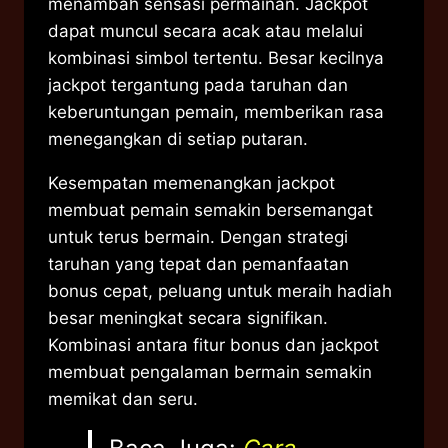
menambah sensasi permainan. Jackpot
dapat muncul secara acak atau melalui
kombinasi simbol tertentu. Besar kecilnya
jackpot tergantung pada taruhan dan
keberuntungan pemain, memberikan rasa
menegangkan di setiap putaran.
Kesempatan memenangkan jackpot
membuat pemain semakin bersemangat
untuk terus bermain. Dengan strategi
taruhan yang tepat dan pemanfaatan
bonus cepat, peluang untuk meraih hadiah
besar meningkat secara signifikan.
Kombinasi antara fitur bonus dan jackpot
membuat pengalaman bermain semakin
memikat dan seru.