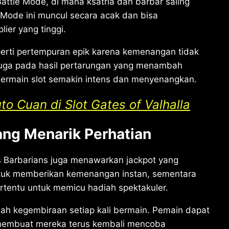
Battle Mode, di mana ksatria dan barbar saling
ode ini muncul secara acak dan bisa
ier yang tinggi.
perti pertempuran epik karena kemenangan tidak
 juga pada hasil pertarungan yang menambah
bermain slot semakin intens dan menyenangkan.
o Cuan di Slot Gates of Valhalla
ang Menarik Perhatian
Vs Barbarians juga menawarkan jackpot yang
untuk memberikan kemenangan instan, sementara
rtentu untuk memicu hadiah spektakuler.
ah kegembiraan setiap kali bermain. Pemain dapat
membuat mereka terus kembali mencoba