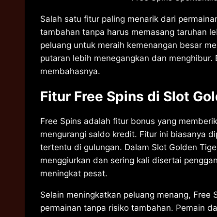
Salah satu fitur paling menarik dari permain
tambahan tanpa harus memasang taruhan leb
peluang untuk meraih kemenangan besar meni
putaran lebih menegangkan dan menghibur. B
membahasnya.
Fitur Free Spins di Slot Go
Free Spins adalah fitur bonus yang member
mengurangi saldo kredit. Fitur ini biasanya d
tertentu di gulungan. Dalam Slot Golden Tige
menggiurkan dan sering kali disertai pengga
meningkat pesat.
Selain meningkatkan peluang menang, Free 
permainan tanpa risiko tambahan. Pemain d