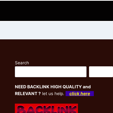
Search
Search
NEED BACKLINK HIGH QUALITY and
RELEVANT ?
let us help.
click here