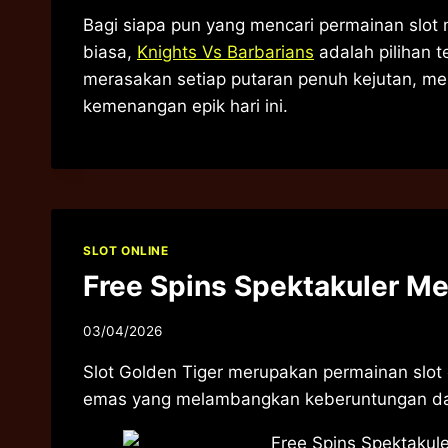
Bagi siapa pun yang mencari permainan slot
biasa,
Knights Vs Barbarians
adalah pilihan 
merasakan setiap putaran penuh kejutan, me
kemenangan epik hari ini.
SLOT ONLINE
Free Spins Spektakuler Men
03/04/2026
Slot Golden Tiger merupakan permainan slo
emas yang melambangkan keberuntungan d