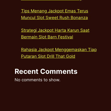
Tips Menang Jackpot Emas Terus
Muncul Slot Sweet Rush Bonanza
Strategi Jackpot Harta Karun Saat
Bermain Slot Barn Festival
Rahasia Jackpot Menggemaskan Tiap
Putaran Slot Drill That Gold
Recent Comments
No comments to show.