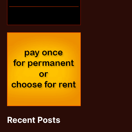
Recent Posts