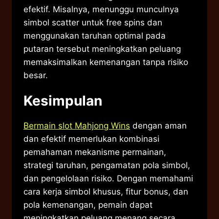
efektif. Misalnya, menunggu munculnya
simbol scatter untuk free spins dan
menggunakan taruhan optimal pada
putaran tersebut meningkatkan peluang
memaksimalkan kemenangan tanpa risiko
besar.
Kesimpulan
Bermain slot Mahjong Wins
dengan aman
dan efektif memerlukan kombinasi
pemahaman mekanisme permainan,
strategi taruhan, pengamatan pola simbol,
dan pengelolaan risiko. Dengan memahami
cara kerja simbol khusus, fitur bonus, dan
pola kemenangan, pemain dapat
meningkatkan peluang menang secara