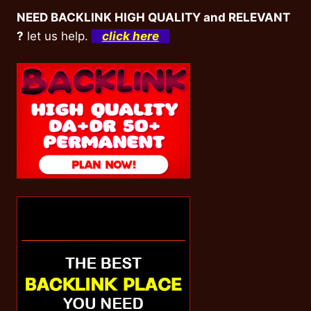
NEED BACKLINK HIGH QUALITY and RELEVANT
?
let us help.
click here