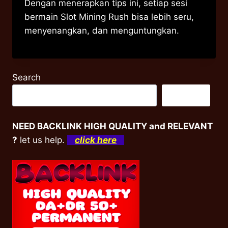
Dengan menerapkan tips ini, setiap sesi
bermain Slot Mining Rush bisa lebih seru,
menyenangkan, dan menguntungkan.
Search
Search
NEED BACKLINK HIGH QUALITY and RELEVANT
?
let us help.
click here