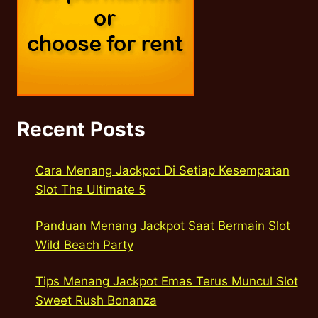
Recent Posts
Cara Menang Jackpot Di Setiap Kesempatan
Slot The Ultimate 5
Panduan Menang Jackpot Saat Bermain Slot
Wild Beach Party
Tips Menang Jackpot Emas Terus Muncul Slot
Sweet Rush Bonanza