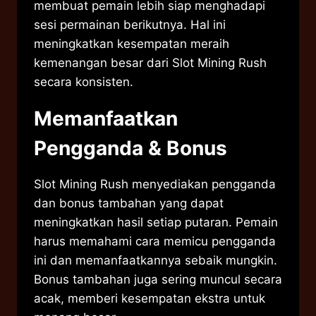
membuat pemain lebih siap menghadapi
sesi permainan berikutnya. Hal ini
meningkatkan kesempatan meraih
kemenangan besar dari Slot Mining Rush
secara konsisten.
Memanfaatkan
Pengganda & Bonus
Slot Mining Rush menyediakan pengganda
dan bonus tambahan yang dapat
meningkatkan hasil setiap putaran. Pemain
harus memahami cara memicu pengganda
ini dan memanfaatkannya sebaik mungkin.
Bonus tambahan juga sering muncul secara
acak, memberi kesempatan ekstra untuk