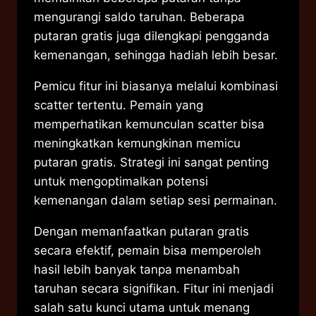
mengurangi saldo taruhan. Beberapa
putaran gratis juga dilengkapi pengganda
kemenangan, sehingga hadiah lebih besar.
Pemicu fitur ini biasanya melalui kombinasi
scatter tertentu. Pemain yang
memperhatikan kemunculan scatter bisa
meningkatkan kemungkinan memicu
putaran gratis. Strategi ini sangat penting
untuk mengoptimalkan potensi
kemenangan dalam setiap sesi permainan.
Dengan memanfaatkan putaran gratis
secara efektif, pemain bisa memperoleh
hasil lebih banyak tanpa menambah
taruhan secara signifikan. Fitur ini menjadi
salah satu kunci utama untuk menang