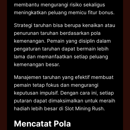
membantu mengurangi risiko sekaligus
meningkatkan peluang memicu fitur bonus.
Strategi taruhan bisa berupa kenaikan atau
penurunan taruhan berdasarkan pola
kemenangan. Pemain yang disiplin dalam
pengaturan taruhan dapat bermain lebih
lama dan memanfaatkan setiap peluang
kemenangan besar.
Manajemen taruhan yang efektif membuat
pemain tetap fokus dan mengurangi
keputusan impulsif. Dengan cara ini, setiap
putaran dapat dimaksimalkan untuk meraih
hadiah lebih besar di Slot Mining Rush.
Mencatat Pola