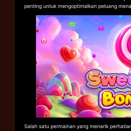
penting untuk mengoptimalkan peluang men
Salah satu permainan yang menarik perhati