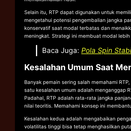
Selain itu, RTP dapat digunakan untuk memil
mengetahui potensi pengembalian jangka pan
konservatif saat modal terbatas dan menaikka
meningkat. Strategi ini membuat modal lebih
Baca Juga:
Pola Spin Stab
Kesalahan Umum Saat Men
Banyak pemain sering salah memahami RTP, 
satu kesalahan umum adalah menganggap R
Padahal, RTP adalah rata-rata jangka panjang
nilai teoritis. Memahami konsep ini membantu
Kesalahan kedua adalah mengabaikan pengaruh
volatilitas tinggi bisa tetap menghasilkan p