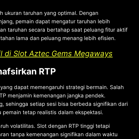
ih ukuran taruhan yang optimal. Dengan
jang, pemain dapat mengatur taruhan lebih
n taruhan secara bertahap saat peluang fitur aktif
 tahan lama dan peluang menang lebih efisien.
il di Slot Aztec Gems Megaways
afsirkan RTP
yang dapat memengaruhi strategi bermain. Salah
TP menjamin kemenangan jangka pendek.
, sehingga setiap sesi bisa berbeda signifikan dari
 pemain tetap realistis dalam ekspektasi.
 volatilitas. Slot dengan RTP tinggi tetapi
utaran tanpa kemenangan signifikan dalam waktu