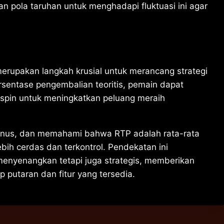
n pola taruhan untuk menghadapi fluktuasi ini agar
erupakan langkah krusial untuk merancang strategi
rsentase pengembalian teoritis, pemain dapat
 spin untuk meningkatkan peluang meraih
bonus, dan memahami bahwa RTP adalah rata-rata
ih cerdas dan terkontrol. Pendekatan ini
nyenangkan tetapi juga strategis, memberikan
putaran dan fitur yang tersedia.