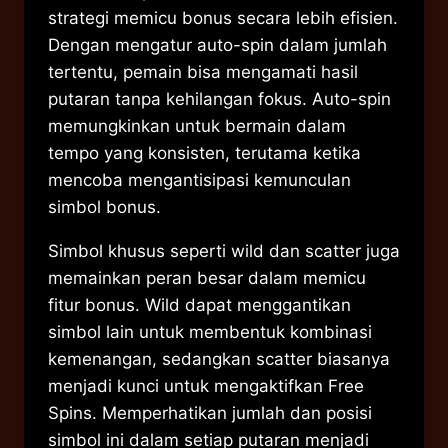
strategi memicu bonus secara lebih efisien.
Dengan mengatur auto-spin dalam jumlah
tertentu, pemain bisa mengamati hasil
putaran tanpa kehilangan fokus. Auto-spin
memungkinkan untuk bermain dalam
tempo yang konsisten, terutama ketika
mencoba mengantisipasi kemunculan
simbol bonus.
Simbol khusus seperti wild dan scatter juga
memainkan peran besar dalam memicu
fitur bonus. Wild dapat menggantikan
simbol lain untuk membentuk kombinasi
kemenangan, sedangkan scatter biasanya
menjadi kunci untuk mengaktifkan Free
Spins. Memperhatikan jumlah dan posisi
simbol ini dalam setiap putaran menjadi