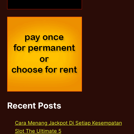
Recent Posts
Cara Menang Jackpot Di Setiap Kesempatan
Slot The Ultimate 5