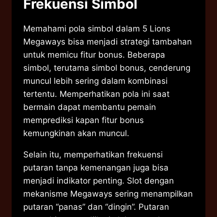
Frekuensi Simbol
Memahami pola simbol dalam 5 Lions
Megaways bisa menjadi strategi tambahan
untuk memicu fitur bonus. Beberapa
simbol, terutama simbol bonus, cenderung
muncul lebih sering dalam kombinasi
tertentu. Memperhatikan pola ini saat
bermain dapat membantu pemain
memprediksi kapan fitur bonus
kemungkinan akan muncul.
Selain itu, memperhatikan frekuensi
putaran tanpa kemenangan juga bisa
menjadi indikator penting. Slot dengan
mekanisme Megaways sering menampilkan
putaran “panas” dan “dingin”. Putaran