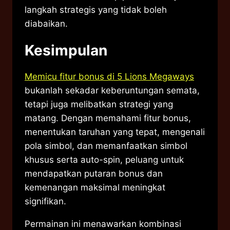
langkah strategis yang tidak boleh
diabaikan.
Kesimpulan
Memicu fitur bonus di 5 Lions Megaways
bukanlah sekadar keberuntungan semata,
tetapi juga melibatkan strategi yang
matang. Dengan memahami fitur bonus,
menentukan taruhan yang tepat, mengenali
pola simbol, dan memanfaatkan simbol
khusus serta auto-spin, peluang untuk
mendapatkan putaran bonus dan
kemenangan maksimal meningkat
signifikan.
Permainan ini menawarkan kombinasi