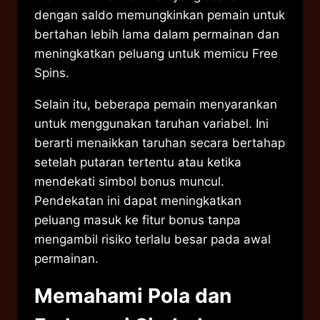
dengan saldo memungkinkan pemain untuk
bertahan lebih lama dalam permainan dan
meningkatkan peluang untuk memicu Free
Spins.
Selain itu, beberapa pemain menyarankan
untuk menggunakan taruhan variabel. Ini
berarti menaikkan taruhan secara bertahap
setelah putaran tertentu atau ketika
mendekati simbol bonus muncul.
Pendekatan ini dapat meningkatkan
peluang masuk ke fitur bonus tanpa
mengambil risiko terlalu besar pada awal
permainan.
Memahami Pola dan