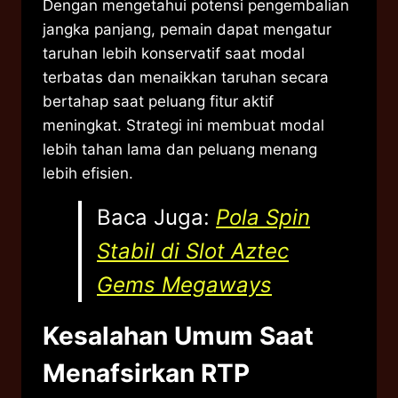
Dengan mengetahui potensi pengembalian
jangka panjang, pemain dapat mengatur
taruhan lebih konservatif saat modal
terbatas dan menaikkan taruhan secara
bertahap saat peluang fitur aktif
meningkat. Strategi ini membuat modal
lebih tahan lama dan peluang menang
lebih efisien.
Baca Juga:
Pola Spin
Stabil di Slot Aztec
Gems Megaways
Kesalahan Umum Saat
Menafsirkan RTP