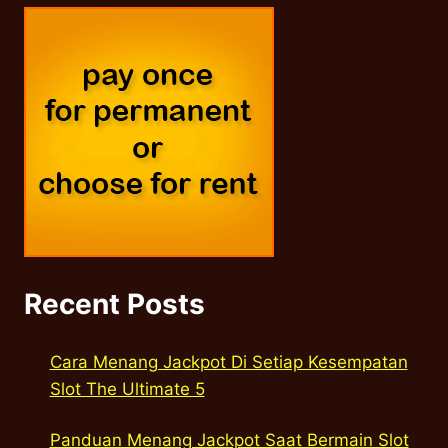
Recent Posts
Cara Menang Jackpot Di Setiap Kesempatan
Slot The Ultimate 5
Panduan Menang Jackpot Saat Bermain Slot