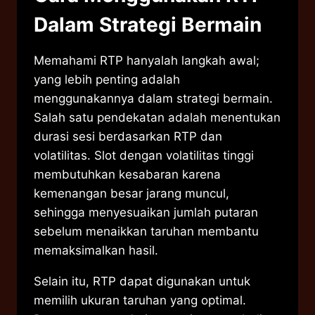
Dalam Strategi Bermain
Memahami RTP hanyalah langkah awal;
yang lebih penting adalah
menggunakannya dalam strategi bermain.
Salah satu pendekatan adalah menentukan
durasi sesi berdasarkan RTP dan
volatilitas. Slot dengan volatilitas tinggi
membutuhkan kesabaran karena
kemenangan besar jarang muncul,
sehingga menyesuaikan jumlah putaran
sebelum menaikkan taruhan membantu
memaksimalkan hasil.
Selain itu, RTP dapat digunakan untuk
memilih ukuran taruhan yang optimal.