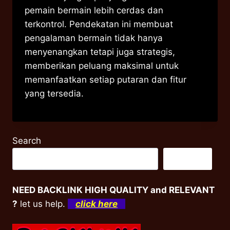
pemain bermain lebih cerdas dan
terkontrol. Pendekatan ini membuat
pengalaman bermain tidak hanya
menyenangkan tetapi juga strategis,
memberikan peluang maksimal untuk
memanfaatkan setiap putaran dan fitur
yang tersedia.
Search
Search
NEED BACKLINK HIGH QUALITY and RELEVANT
?
let us help.
click here