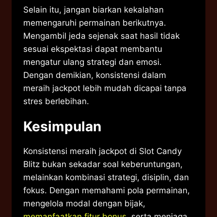
Selain itu, jangan biarkan kekalahan
memengaruhi permainan berikutnya.
Mengambil jeda sejenak saat hasil tidak
sesuai ekspektasi dapat membantu
mengatur ulang strategi dan emosi.
Dengan demikian, konsistensi dalam
meraih jackpot lebih mudah dicapai tanpa
stres berlebihan.
Kesimpulan
Konsistensi meraih jackpot di Slot Candy
Blitz bukan sekadar soal keberuntungan,
melainkan kombinasi strategi, disiplin, dan
fokus. Dengan memahami pola permainan,
mengelola modal dengan bijak,
memanfaatkan fitur bonus
, serta menjaga