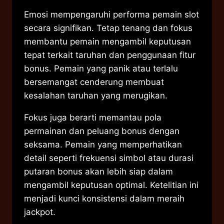
Emosi mempengaruhi performa pemain slot
secara signifikan. Tetap tenang dan fokus
membantu pemain mengambil keputusan
tepat terkait taruhan dan penggunaan fitur
bonus. Pemain yang panik atau terlalu
bersemangat cenderung membuat
kesalahan taruhan yang merugikan.
Fokus juga berarti memantau pola
permainan dan peluang bonus dengan
seksama. Pemain yang memperhatikan
detail seperti frekuensi simbol atau durasi
putaran bonus akan lebih siap dalam
mengambil keputusan optimal. Ketelitian ini
menjadi kunci konsistensi dalam meraih
jackpot.