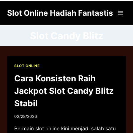
Skip
Slot Online Hadiah Fantastis
to
content
Slot Candy Blitz
SLOT ONLINE
Cara Konsisten Raih
Jackpot Slot Candy Blitz
Stabil
02/28/2026
Bermain slot online kini menjadi salah satu