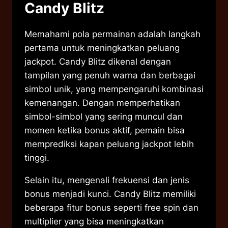
Candy Blitz
Memahami pola permainan adalah langkah
pertama untuk meningkatkan peluang
jackpot. Candy Blitz dikenal dengan
tampilan yang penuh warna dan berbagai
simbol unik, yang mempengaruhi kombinasi
kemenangan. Dengan memperhatikan
simbol-simbol yang sering muncul dan
momen ketika bonus aktif, pemain bisa
memprediksi kapan peluang jackpot lebih
tinggi.
Selain itu, mengenali frekuensi dan jenis
bonus menjadi kunci. Candy Blitz memiliki
beberapa fitur bonus seperti free spin dan
multiplier yang bisa meningkatkan