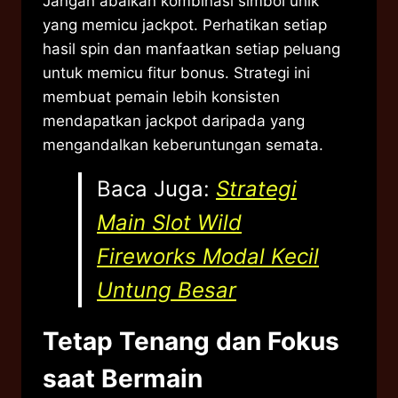
Jangan abaikan kombinasi simbol unik
yang memicu jackpot. Perhatikan setiap
hasil spin dan manfaatkan setiap peluang
untuk memicu fitur bonus. Strategi ini
membuat pemain lebih konsisten
mendapatkan jackpot daripada yang
mengandalkan keberuntungan semata.
Baca Juga:
Strategi
Main Slot Wild
Fireworks Modal Kecil
Untung Besar
Tetap Tenang dan Fokus
saat Bermain