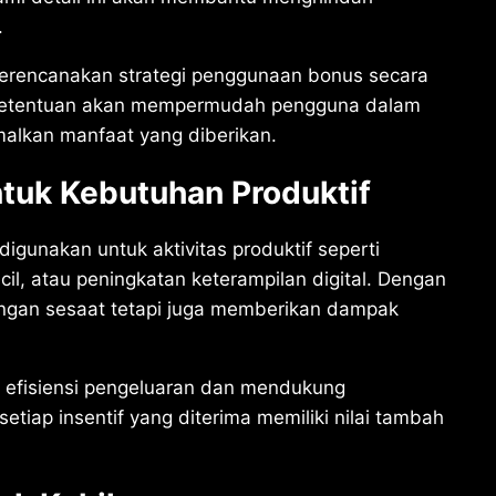
.
rencanakan strategi penggunaan bonus secara
ai ketentuan akan mempermudah pengguna dalam
alkan manfaat yang diberikan.
tuk Kebutuhan Produktif
igunakan untuk aktivitas produktif seperti
l, atau peningkatan keterampilan digital. Dengan
ungan sesaat tetapi juga memberikan dampak
 efisiensi pengeluaran dan mendukung
etiap insentif yang diterima memiliki nilai tambah