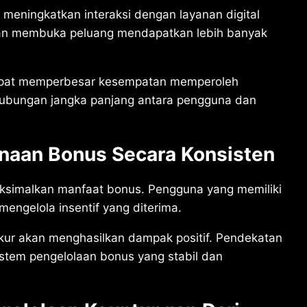
 meningkatkan interaksi dengan layanan digital
akan membuka peluang mendapatkan lebih banyak
s dapat memperbesar kesempatan memperoleh
ubungan jangka panjang antara pengguna dan
naan Bonus Secara Konsisten
ksimalkan manfaat bonus. Pengguna yang memiliki
engelola insentif yang diterima.
rukur akan menghasilkan dampak positif. Pendekatan
stem pengelolaan bonus yang stabil dan