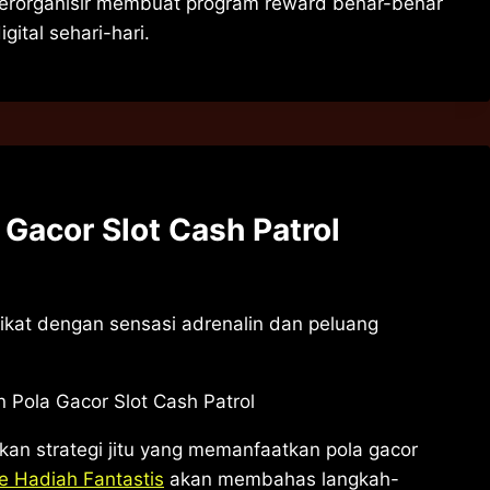
terorganisir membuat program reward benar-benar
ital sehari-hari.
 Gacor Slot Cash Patrol
ikat dengan sensasi adrenalin dan peluang
kan strategi jitu yang memanfaatkan pola gacor
ne Hadiah Fantastis
akan membahas langkah-