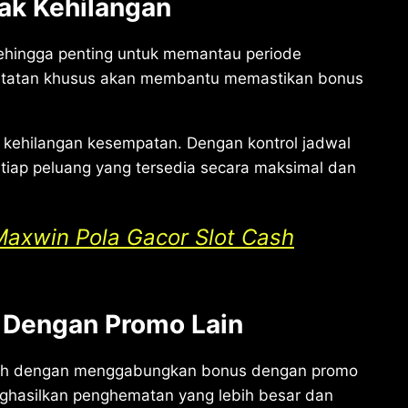
ak Kehilangan
sehingga penting untuk memantau periode
atatan khusus akan membantu memastikan bonus
kehilangan kesempatan. Dengan kontrol jadwal
iap peluang yang tersedia secara maksimal dan
Maxwin Pola Gacor Slot Cash
Dengan Promo Lain
alah dengan menggabungkan bonus dengan promo
enghasilkan penghematan yang lebih besar dan