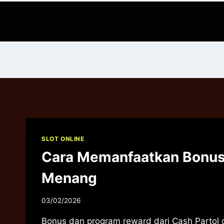
Skip
to
content
SLOT ONLINE
Cara Memanfaatkan Bonus 
Menang
03/02/2026
Bonus dan program reward dari Cash Partol 