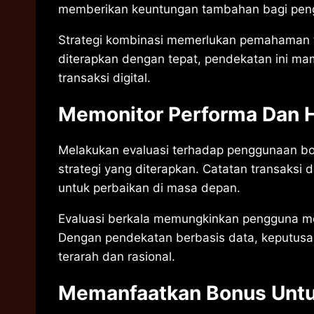
memberikan keuntungan tambahan bagi pen
Strategi kombinasi memerlukan pemahaman t
diterapkan dengan tepat, pendekatan ini ma
transaksi digital.
Memonitor Performa Dan 
Melakukan evaluasi terhadap penggunaan b
strategi yang diterapkan. Catatan transaksi
untuk perbaikan di masa depan.
Evaluasi berkala memungkinkan pengguna me
Dengan pendekatan berbasis data, keputus
terarah dan rasional.
Memanfaatkan Bonus Unt