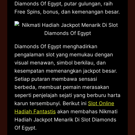
Diamonds Of Egypt, putar gulungan, raih
Free Spins, bonus, dan kemenangan besar.
Diamonds Of Egypt menghadirkan
pengalaman slot yang memukau dengan
visual menawan, simbol berkilau, dan
kesempatan memenangkan jackpot besar.
Setiap putaran membawa sensasi
berbeda, membuat pemain merasakan
seperti penjelajah sejati yang berburu harta
karun tersembunyi. Berikut ini
Slot Online
Hadiah Fantastis
akan membahas Nikmati
Hadiah Jackpot Menarik Di Slot Diamonds
Of Egypt.