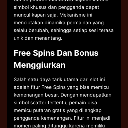
simbol khusus dan pengganda dapat
muncul kapan saja. Mekanisme ini
menciptakan dinamika permainan yang
selalu berubah, sehingga setiap sesi terasa
unik dan menantang.
Free Spins Dan Bonus
Menggiurkan
Salah satu daya tarik utama dari slot ini
adalah fitur Free Spins yang bisa memicu
kemenangan besar. Dengan mendapatkan
simbol scatter tertentu, pemain bisa
memicu putaran gratis yang dilengkapi
pengganda kemenangan. Fitur ini menjadi
momen paling ditunggu karena memiliki