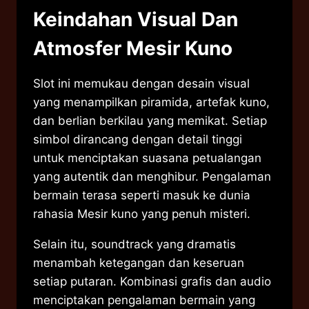
Keindahan Visual Dan
Atmosfer Mesir Kuno
Slot ini memukau dengan desain visual
yang menampilkan piramida, artefak kuno,
dan berlian berkilau yang memikat. Setiap
simbol dirancang dengan detail tinggi
untuk menciptakan suasana petualangan
yang autentik dan menghibur. Pengalaman
bermain terasa seperti masuk ke dunia
rahasia Mesir kuno yang penuh misteri.
Selain itu, soundtrack yang dramatis
menambah ketegangan dan keseruan
setiap putaran. Kombinasi grafis dan audio
menciptakan pengalaman bermain yang