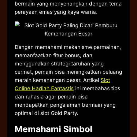
bermain yang menyenangkan dengan tema
perayaan emas yang kaya warna.
Dengan memahami mekanisme permainan,
memanfaatkan fitur bonus, dan
menggunakan strategi taruhan yang
cermat, pemain bisa meningkatkan peluang
meraih kemenangan besar. Artikel
Slot
Online Hadiah Fantastis
ini membahas tips
dan rahasia agar pemain bisa
mendapatkan pengalaman bermain yang
optimal di slot Gold Party.
Memahami Simbol