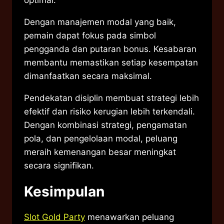
optimal.
Dengan manajemen modal yang baik,
pemain dapat fokus pada simbol
pengganda dan putaran bonus. Kesabaran
membantu memastikan setiap kesempatan
dimanfaatkan secara maksimal.
Pendekatan disiplin membuat strategi lebih
efektif dan risiko kerugian lebih terkendali.
Dengan kombinasi strategi, pengamatan
pola, dan pengelolaan modal, peluang
meraih kemenangan besar meningkat
secara signifikan.
Kesimpulan
Slot Gold Party
menawarkan peluang