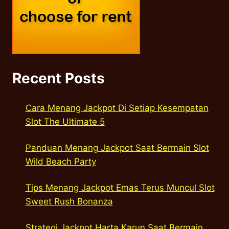
Recent Posts
Cara Menang Jackpot Di Setiap Kesempatan
Slot The Ultimate 5
Panduan Menang Jackpot Saat Bermain Slot
Wild Beach Party
Tips Menang Jackpot Emas Terus Muncul Slot
Sweet Rush Bonanza
Strategi Jackpot Harta Karun Saat Bermain