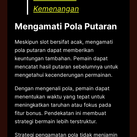
Kemenangan
Mengamati Pola Putaran
Meskipun slot bersifat acak, mengamati
pola putaran dapat memberikan
keuntungan tambahan. Pemain dapat
mencatat hasil putaran sebelumnya untuk
mengetahui kecenderungan permainan.
Dengan mengenali pola, pemain dapat
menentukan waktu yang tepat untuk
meningkatkan taruhan atau fokus pada
fitur bonus. Pendekatan ini membuat
strategi bermain lebih terstruktur.
Strategi pengamatan pola tidak menjamin