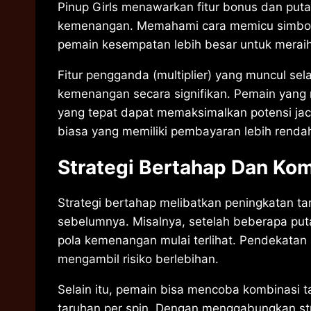
Pinup Girls menawarkan fitur bonus dan put
kemenangan. Memahami cara memicu simbol 
pemain kesempatan lebih besar untuk meraih
Fitur pengganda (multiplier) yang muncul sel
kemenangan secara signifikan. Pemain yang m
yang tepat dapat memaksimalkan potensi jack
biasa yang memiliki pembayaran lebih renda
Strategi Bertahap Dan Ko
Strategi bertahap melibatkan peningkatan ta
sebelumnya. Misalnya, setelah beberapa puta
pola kemenangan mulai terlihat. Pendekata
mengambil risiko berlebihan.
Selain itu, pemain bisa mencoba kombinasi ta
taruhan per spin. Dengan menggabungkan st