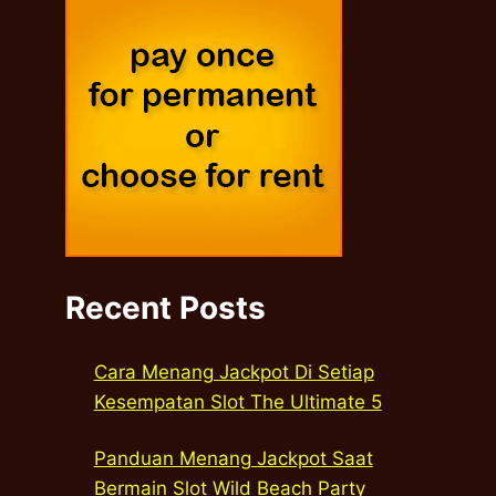
Recent Posts
Cara Menang Jackpot Di Setiap
Kesempatan Slot The Ultimate 5
Panduan Menang Jackpot Saat
Bermain Slot Wild Beach Party