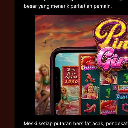
besar yang menarik perhatian pemain.
Meski setiap putaran bersifat acak, pendekat