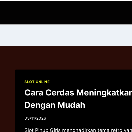
Skip
to
content
SLOT ONLINE
Cara Cerdas Meningkatkan 
Dengan Mudah
03/11/2026
Slot Pinup Girls menghadirkan tema retro ya