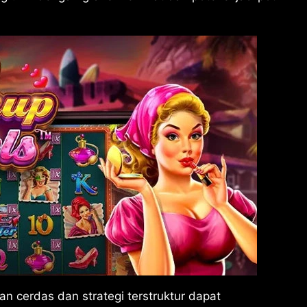
an cerdas dan strategi terstruktur dapat