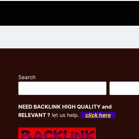
Search
Search
NEED BACKLINK HIGH QUALITY and
RELEVANT ?
let us help.
click here