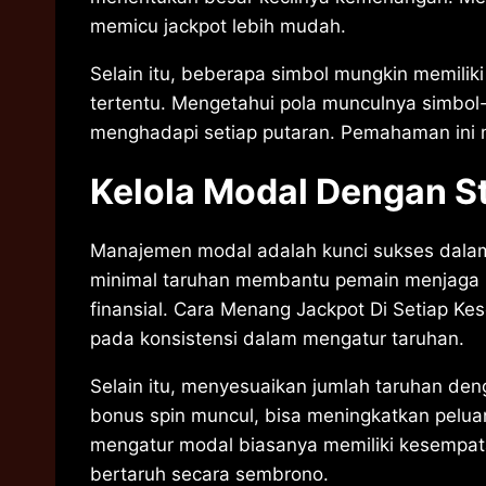
memicu jackpot lebih mudah.
Selain itu, beberapa simbol mungkin memiliki
tertentu. Mengetahui pola munculnya simbol
menghadapi setiap putaran. Pemahaman ini me
Kelola Modal Dengan St
Manajemen modal adalah kunci sukses dalam
minimal taruhan membantu pemain menjaga 
finansial. Cara Menang Jackpot Di Setiap Ke
pada konsistensi dalam mengatur taruhan.
Selain itu, menyesuaikan jumlah taruhan de
bonus spin muncul, bisa meningkatkan peluan
mengatur modal biasanya memiliki kesempat
bertaruh secara sembrono.