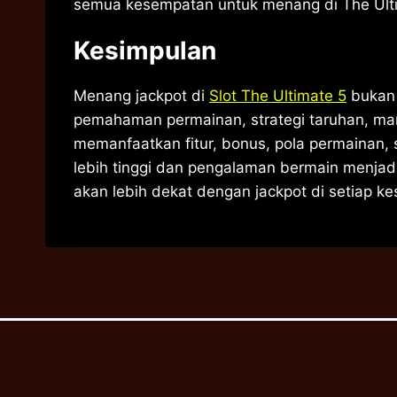
semua kesempatan untuk menang di The Ultim
Kesimpulan
Menang jackpot di
Slot The Ultimate 5
bukan 
pemahaman permainan, strategi taruhan, ma
memanfaatkan fitur, bonus, pola permainan, 
lebih tinggi dan pengalaman bermain menjadi
akan lebih dekat dengan jackpot di setiap k