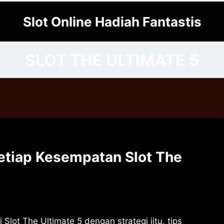
Slot Online Hadiah Fantastis
SLOT THE ULTIMATE 5
etiap Kesempatan Slot The
lot The Ultimate 5 dengan strategi jitu, tips