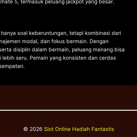
ate 5, termasuk peluang jackpot yang besar.
hanya soal keberuntungan, tetapi kombinasi dari
najemen modal, dan fokus bermain. Dengan
serta disiplin dalam bermain, peluang menang bisa
 lebih seru. Pemain yang konsisten dan cerdas
esempatan.
© 2026
Slot Online Hadiah Fantastis