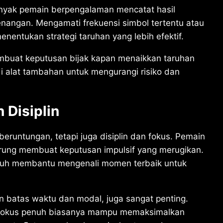
nyak pemain berpengalaman mencatat hasil
nangan. Mengamati frekuensi simbol tertentu atau
entukan strategi taruhan yang lebih efektif.
mbuat keputusan bijak kapan menaikkan taruhan
i alat tambahan untuk mengurangi risiko dan
 Disiplin
runtungan, tetapi juga disiplin dan fokus. Pemain
ung membuat keputusan impulsif yang merugikan.
enuh membantu mengenali momen terbaik untuk
n batas waktu dan modal, juga sangat penting.
n fokus penuh biasanya mampu memaksimalkan