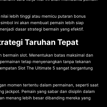
 nilai lebih tinggi atau memicu putaran bonus
-simbol ini akan membuat pemain lebih siap
njadi dasar strategi bermain yang efektif.
rategi Taruhan Tepat
 bermain slot. Menentukan batas maksimal dan
permainan tetap menyenangkan tanpa tekanan
sempatan Slot The Ultimate 5 sangat bergantung
ngan momen tertentu dalam permainan, seperti saat
g jackpot. Pemain yang sabar dan disiplin dalam
an menang lebih besar dibanding mereka yang