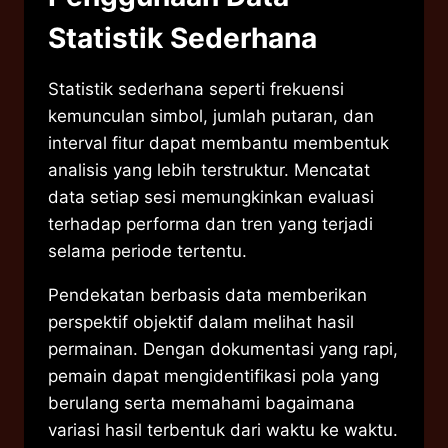
Statistik Sederhana
Statistik sederhana seperti frekuensi
kemunculan simbol, jumlah putaran, dan
interval fitur dapat membantu membentuk
analisis yang lebih terstruktur. Mencatat
data setiap sesi memungkinkan evaluasi
terhadap performa dan tren yang terjadi
selama periode tertentu.
Pendekatan berbasis data memberikan
perspektif objektif dalam melihat hasil
permainan. Dengan dokumentasi yang rapi,
pemain dapat mengidentifikasi pola yang
berulang serta memahami bagaimana
variasi hasil terbentuk dari waktu ke waktu.