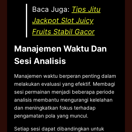
Baca Juga:
Tips Jitu
Jackpot Slot Juicy
Fruits Stabil Gacor
Manajemen Waktu Dan
Sesi Analisis
Manajemen waktu berperan penting dalam
melakukan evaluasi yang efektif. Membagi
sesi permainan menjadi beberapa periode
analisis membantu mengurangi kelelahan
dan meningkatkan fokus terhadap
pengamatan pola yang muncul.
Setiap sesi dapat dibandingkan untuk