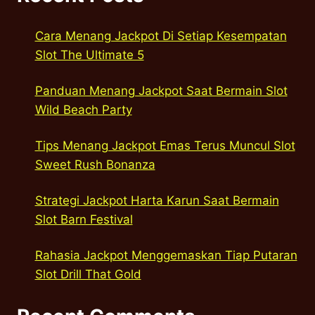
Cara Menang Jackpot Di Setiap Kesempatan
Slot The Ultimate 5
Panduan Menang Jackpot Saat Bermain Slot
Wild Beach Party
Tips Menang Jackpot Emas Terus Muncul Slot
Sweet Rush Bonanza
Strategi Jackpot Harta Karun Saat Bermain
Slot Barn Festival
Rahasia Jackpot Menggemaskan Tiap Putaran
Slot Drill That Gold