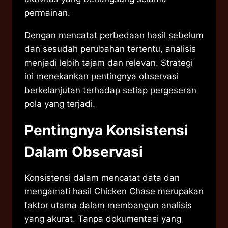
permainan.
Dengan mencatat perbedaan hasil sebelum
dan sesudah perubahan tertentu, analisis
menjadi lebih tajam dan relevan. Strategi
ini menekankan pentingnya observasi
berkelanjutan terhadap setiap pergeseran
pola yang terjadi.
Pentingnya Konsistensi
Dalam Observasi
Konsistensi dalam mencatat data dan
mengamati hasil Chicken Chase merupakan
faktor utama dalam membangun analisis
yang akurat. Tanpa dokumentasi yang