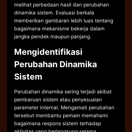
melihat perbedaan hasil dan perubahan
dinamika sistem. Evaluasi berkala
memberikan gambaran lebih luas tentang
bagaimana mekanisme bekerja dalam
jangka pendek maupun panjang.
Mengidentifikasi
Perubahan Dinamika
Sistem
Perubahan dinamika sering terjadi akibat
pembaruan sistem atau penyesuaian
parameter internal. Mengamati perubahan
tersebut membantu pemain memahami
bagaimana respons sistem terhadap
aktivitas yang berlangsung selama