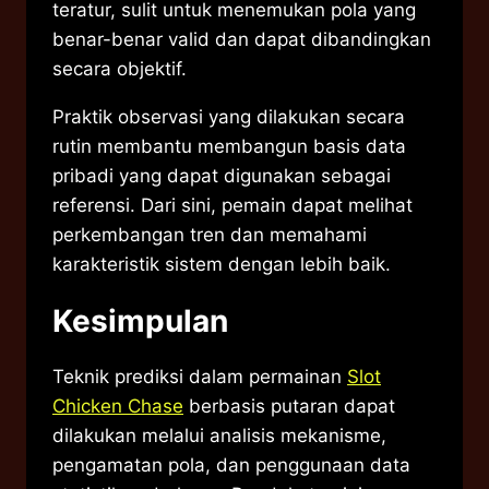
teratur, sulit untuk menemukan pola yang
benar-benar valid dan dapat dibandingkan
secara objektif.
Praktik observasi yang dilakukan secara
rutin membantu membangun basis data
pribadi yang dapat digunakan sebagai
referensi. Dari sini, pemain dapat melihat
perkembangan tren dan memahami
karakteristik sistem dengan lebih baik.
Kesimpulan
Teknik prediksi dalam permainan
Slot
Chicken Chase
berbasis putaran dapat
dilakukan melalui analisis mekanisme,
pengamatan pola, dan penggunaan data