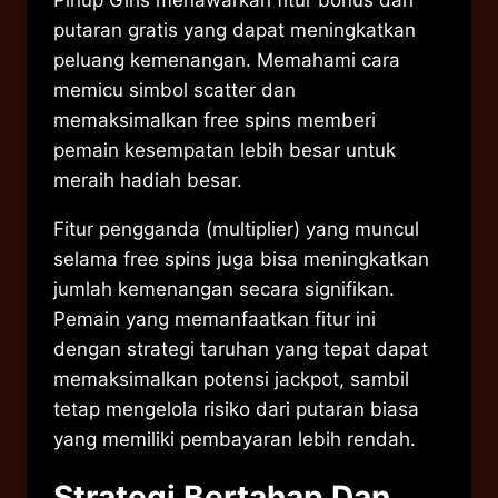
Pinup Girls menawarkan fitur bonus dan
putaran gratis yang dapat meningkatkan
peluang kemenangan. Memahami cara
memicu simbol scatter dan
memaksimalkan free spins memberi
pemain kesempatan lebih besar untuk
meraih hadiah besar.
Fitur pengganda (multiplier) yang muncul
selama free spins juga bisa meningkatkan
jumlah kemenangan secara signifikan.
Pemain yang memanfaatkan fitur ini
dengan strategi taruhan yang tepat dapat
memaksimalkan potensi jackpot, sambil
tetap mengelola risiko dari putaran biasa
yang memiliki pembayaran lebih rendah.
Strategi Bertahap Dan