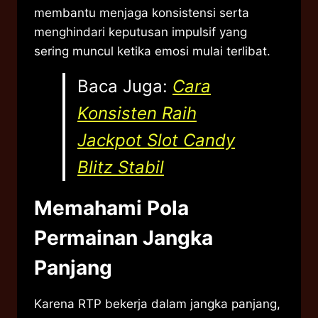
membantu menjaga konsistensi serta
menghindari keputusan impulsif yang
sering muncul ketika emosi mulai terlibat.
Baca Juga:
Cara
Konsisten Raih
Jackpot Slot Candy
Blitz Stabil
Memahami Pola
Permainan Jangka
Panjang
Karena RTP bekerja dalam jangka panjang,