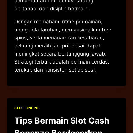
pemanfaatan fitur bonus, strategi
bertahap, dan disiplin bermain.
Dengan memahami ritme permainan,
mengelola taruhan, memaksimalkan free
spins, serta menanamkan kesabaran,
peluang meraih jackpot besar dapat
meningkat secara bertanggung jawab.
Strategi terbaik adalah bermain cerdas,
terukur, dan konsisten setiap sesi.
SLOT ONLINE
Tips Bermain Slot Cash