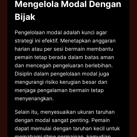
Mengelola Modal Dengan
Bijak
Pengelolaan modal adalah kunci agar
strategi ini efektif. Menetapkan anggaran
harian atau per sesi bermain membantu
pemain tetap berada dalam batas aman
dan mencegah pengeluaran berlebihan.
Disiplin dalam pengelolaan modal juga
mengurangi risiko kerugian besar dan
menjaga pengalaman bermain tetap
menyenangkan.
Selain itu, menyesuaikan ukuran taruhan
dengan modal sangat penting. Pemain
dapat memulai dengan taruhan kecil untuk
memahami ritme permainan, kemudian