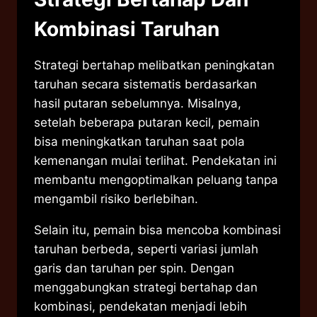
Kombinasi Taruhan
Strategi bertahap melibatkan peningkatan
taruhan secara sistematis berdasarkan
hasil putaran sebelumnya. Misalnya,
setelah beberapa putaran kecil, pemain
bisa meningkatkan taruhan saat pola
kemenangan mulai terlihat. Pendekatan ini
membantu mengoptimalkan peluang tanpa
mengambil risiko berlebihan.
Selain itu, pemain bisa mencoba kombinasi
taruhan berbeda, seperti variasi jumlah
garis dan taruhan per spin. Dengan
menggabungkan strategi bertahap dan
kombinasi, pendekatan menjadi lebih