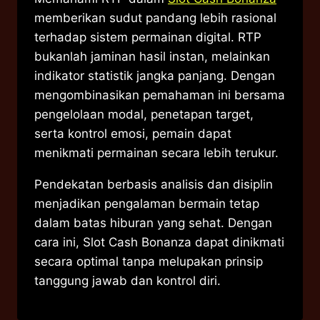
memberikan sudut pandang lebih rasional
terhadap sistem permainan digital. RTP
bukanlah jaminan hasil instan, melainkan
indikator statistik jangka panjang. Dengan
mengombinasikan pemahaman ini bersama
pengelolaan modal, penetapan target,
serta kontrol emosi, pemain dapat
menikmati permainan secara lebih terukur.
Pendekatan berbasis analisis dan disiplin
menjadikan pengalaman bermain tetap
dalam batas hiburan yang sehat. Dengan
cara ini, Slot Cash Bonanza dapat dinikmati
secara optimal tanpa melupakan prinsip
tanggung jawab dan kontrol diri.