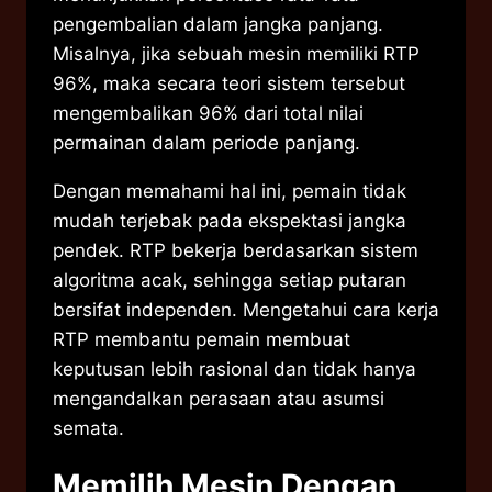
pengembalian dalam jangka panjang.
Misalnya, jika sebuah mesin memiliki RTP
96%, maka secara teori sistem tersebut
mengembalikan 96% dari total nilai
permainan dalam periode panjang.
Dengan memahami hal ini, pemain tidak
mudah terjebak pada ekspektasi jangka
pendek. RTP bekerja berdasarkan sistem
algoritma acak, sehingga setiap putaran
bersifat independen. Mengetahui cara kerja
RTP membantu pemain membuat
keputusan lebih rasional dan tidak hanya
mengandalkan perasaan atau asumsi
semata.
Memilih Mesin Dengan