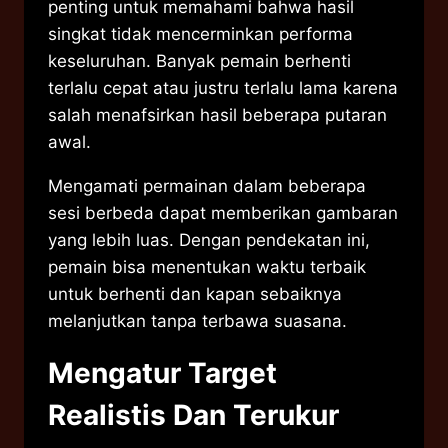
penting untuk memahami bahwa hasil
singkat tidak mencerminkan performa
keseluruhan. Banyak pemain berhenti
terlalu cepat atau justru terlalu lama karena
salah menafsirkan hasil beberapa putaran
awal.
Mengamati permainan dalam beberapa
sesi berbeda dapat memberikan gambaran
yang lebih luas. Dengan pendekatan ini,
pemain bisa menentukan waktu terbaik
untuk berhenti dan kapan sebaiknya
melanjutkan tanpa terbawa suasana.
Mengatur Target
Realistis Dan Terukur