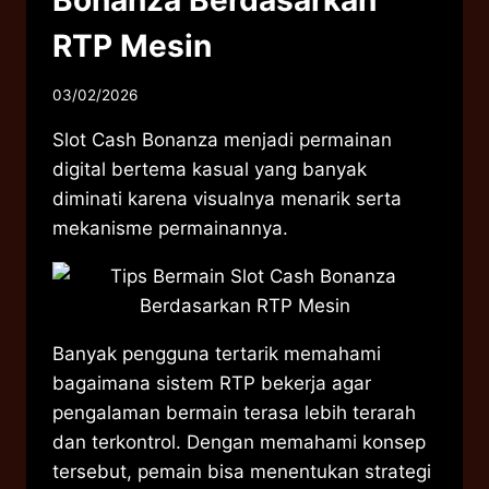
Bonanza Berdasarkan
RTP Mesin
03/02/2026
Slot Cash Bonanza menjadi permainan
digital bertema kasual yang banyak
diminati karena visualnya menarik serta
mekanisme permainannya.
Banyak pengguna tertarik memahami
bagaimana sistem RTP bekerja agar
pengalaman bermain terasa lebih terarah
dan terkontrol. Dengan memahami konsep
tersebut, pemain bisa menentukan strategi