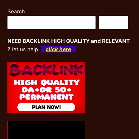
Search
Search
NEED BACKLINK HIGH QUALITY and RELEVANT
?
let us help.
click here