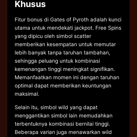
Khusus
Fitur bonus di Gates of Pyroth adalah kunci
utama untuk mendekati jackpot. Free Spins
yang dipicu oleh simbol scatter
memberikan kesempatan untuk memutar
lebih banyak tanpa taruhan tambahan,
sehingga peluang untuk kombinasi
kemenangan tinggi meningkat signifikan.
Memanfaatkan momen ini dengan taruhan
optimal dapat memberikan keuntungan
maksimal.
Selain itu, simbol wild yang dapat
menggantikan simbol lain memudahkan
terbentuknya kombinasi bernilai tinggi.
Beberapa varian juga menawarkan wild