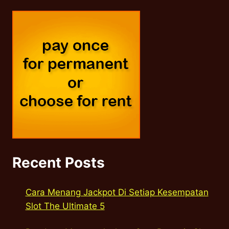
Recent Posts
Cara Menang Jackpot Di Setiap Kesempatan
Slot The Ultimate 5