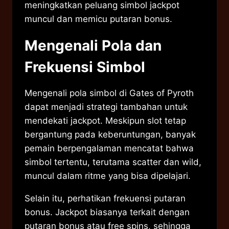
meningkatkan peluang simbol jackpot
muncul dan memicu putaran bonus.
Mengenali Pola dan
Frekuensi Simbol
Mengenali pola simbol di Gates of Pyroth
dapat menjadi strategi tambahan untuk
mendekati jackpot. Meskipun slot tetap
bergantung pada keberuntungan, banyak
pemain berpengalaman mencatat bahwa
simbol tertentu, terutama scatter dan wild,
muncul dalam ritme yang bisa dipelajari.
Selain itu, perhatikan frekuensi putaran
bonus. Jackpot biasanya terkait dengan
putaran bonus atau free spins, sehingga