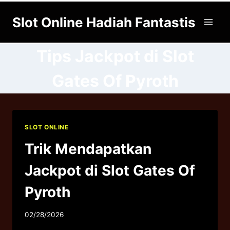
Skip
Slot Online Hadiah Fantastis
to
content
Tips Jackpot di Slot
Gates Of Pyroth
SLOT ONLINE
Trik Mendapatkan
Jackpot di Slot Gates Of
Pyroth
02/28/2026