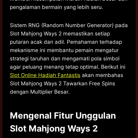
pengalaman bermain yang lebih seru.
Sistem RNG (Random Number Generator) pada
Slot Mahjong Ways 2 memastikan setiap
putaran acak dan adil. Pemahaman terhadap
mekanisme ini membantu pemain mengatur
strategi taruhan dan mengamati pola simbol
agar peluang menang tetap optimal. Berikut ini
Slot Online Hadiah Fantastis
akan membahas
Slot Mahjong Ways 2 Tawarkan Free Spins
dengan Multiplier Besar.
Mengenal Fitur Unggulan
Slot Mahjong Ways 2