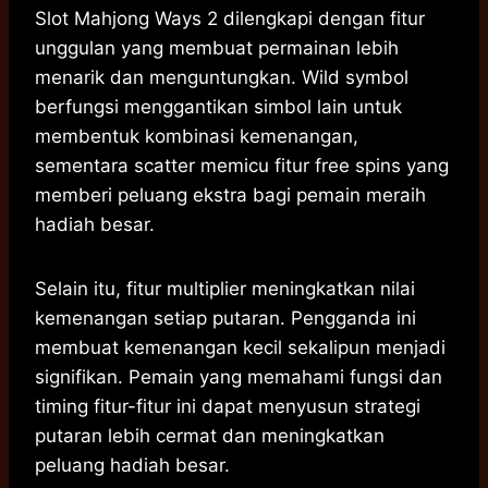
Slot Mahjong Ways 2 dilengkapi dengan fitur
unggulan yang membuat permainan lebih
menarik dan menguntungkan. Wild symbol
berfungsi menggantikan simbol lain untuk
membentuk kombinasi kemenangan,
sementara scatter memicu fitur free spins yang
memberi peluang ekstra bagi pemain meraih
hadiah besar.
Selain itu, fitur multiplier meningkatkan nilai
kemenangan setiap putaran. Pengganda ini
membuat kemenangan kecil sekalipun menjadi
signifikan. Pemain yang memahami fungsi dan
timing fitur-fitur ini dapat menyusun strategi
putaran lebih cermat dan meningkatkan
peluang hadiah besar.