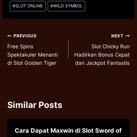
#
SLOT ONLINE
#
WILD SYMBOL
Post
PREVIOUS
NEXT
Free Spins
Slot Chicky Run
navigation
Spektakuler Menanti
Hadirkan Bonus Cepat
di Slot Golden Tiger
dan Jackpot Fantastis
Similar Posts
Cara Dapat Maxwin di Slot Sword of