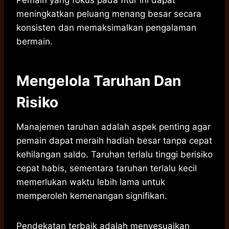
Pemain yang fokus pada fitur ini dapat
meningkatkan peluang menang besar secara
konsisten dan memaksimalkan pengalaman
bermain.
Mengelola Taruhan Dan
Risiko
Manajemen taruhan adalah aspek penting agar
pemain dapat meraih hadiah besar tanpa cepat
kehilangan saldo. Taruhan terlalu tinggi berisiko
cepat habis, sementara taruhan terlalu kecil
memerlukan waktu lebih lama untuk
memperoleh kemenangan signifikan.
Pendekatan terbaik adalah menyesuaikan