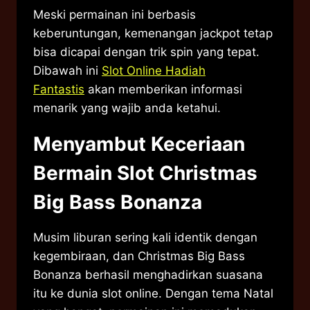
Meski permainan ini berbasis
keberuntungan, kemenangan jackpot tetap
bisa dicapai dengan trik spin yang tepat.
Dibawah ini
Slot Online Hadiah
Fantastis
akan memberikan informasi
menarik yang wajib anda ketahui.
Menyambut Keceriaan
Bermain Slot Christmas
Big Bass Bonanza
Musim liburan sering kali identik dengan
kegembiraan, dan Christmas Big Bass
Bonanza berhasil menghadirkan suasana
itu ke dunia slot online. Dengan tema Natal