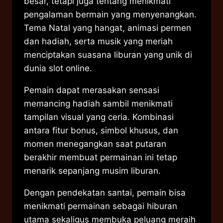
besar, tetapi juga tentang menikmati
pengalaman bermain yang menyenangkan.
Tema Natal yang hangat, animasi permen
dan hadiah, serta musik yang meriah
menciptakan suasana liburan yang unik di
dunia slot online.
Pemain dapat merasakan sensasi
memancing hadiah sambil menikmati
tampilan visual yang ceria. Kombinasi
antara fitur bonus, simbol khusus, dan
momen menegangkan saat putaran
berakhir membuat permainan ini tetap
menarik sepanjang musim liburan.
Dengan pendekatan santai, pemain bisa
menikmati permainan sebagai hiburan
utama sekaligus membuka peluang meraih