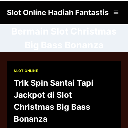
Skip
Slot Online Hadiah Fantastis
to
content
Bermain Slot Christmas
Big Bass Bonanza
SLOT ONLINE
Trik Spin Santai Tapi
Jackpot di Slot
Christmas Big Bass
Bonanza