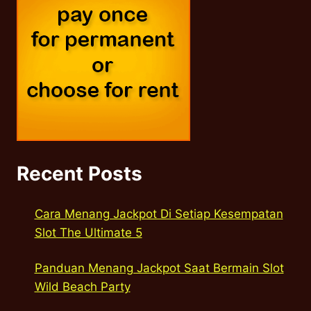
Recent Posts
Cara Menang Jackpot Di Setiap Kesempatan
Slot The Ultimate 5
Panduan Menang Jackpot Saat Bermain Slot
Wild Beach Party