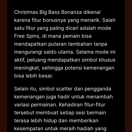
Christmas Big Bass Bonanza dikenal
karena fitur bonusnya yang menarik. Salah
satu fitur yang paling dicari adalah mode
Free Spins, di mana pemain bisa
mendapatkan putaran tambahan tanpa
mengurangi saldo utama. Selama mode ini
aktif, peluang mendapatkan simbol khusus
meningkat, sehingga potensi kemenangan
bisa lebih besar.
Selain itu, simbol scatter dan pengganda
kemenangan juga hadir untuk menambah
variasi permainan. Kehadiran fitur-fitur
tersebut membuat setiap sesi bermain
terasa lebih hidup dan memberikan
kesempatan untuk meraih hadiah yang