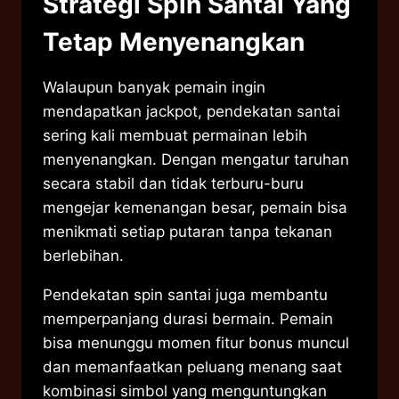
Strategi Spin Santai Yang
Tetap Menyenangkan
Walaupun banyak pemain ingin
mendapatkan jackpot, pendekatan santai
sering kali membuat permainan lebih
menyenangkan. Dengan mengatur taruhan
secara stabil dan tidak terburu-buru
mengejar kemenangan besar, pemain bisa
menikmati setiap putaran tanpa tekanan
berlebihan.
Pendekatan spin santai juga membantu
memperpanjang durasi bermain. Pemain
bisa menunggu momen fitur bonus muncul
dan memanfaatkan peluang menang saat
kombinasi simbol yang menguntungkan