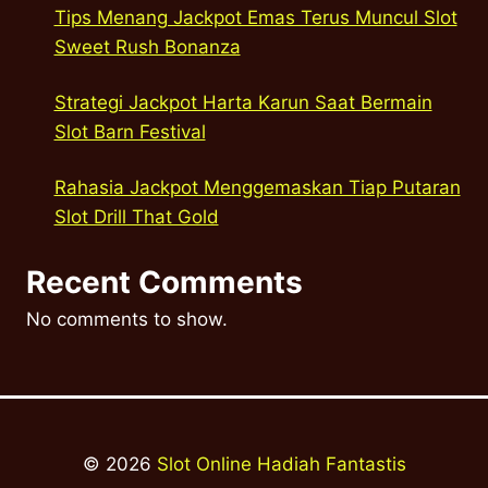
Tips Menang Jackpot Emas Terus Muncul Slot
Sweet Rush Bonanza
Strategi Jackpot Harta Karun Saat Bermain
Slot Barn Festival
Rahasia Jackpot Menggemaskan Tiap Putaran
Slot Drill That Gold
Recent Comments
No comments to show.
© 2026
Slot Online Hadiah Fantastis