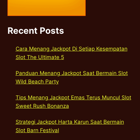
Recent Posts
Cara Menang Jackpot Di Setiap Kesempatan
Slot The Ultimate 5
Panduan Menang Jackpot Saat Bermain Slot
Wild Beach Party
Tips Menang Jackpot Emas Terus Muncul Slot
Sweet Rush Bonanza
Strategi Jackpot Harta Karun Saat Bermain
Slot Barn Festival