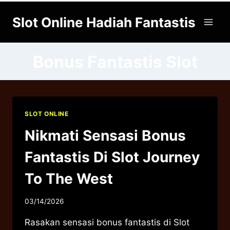
Skip
Slot Online Hadiah Fantastis
to
content
Bonus Fantastis Slot
SLOT ONLINE
Nikmati Sensasi Bonus
Fantastis Di Slot Journey
To The West
03/14/2026
Rasakan sensasi bonus fantastis di Slot