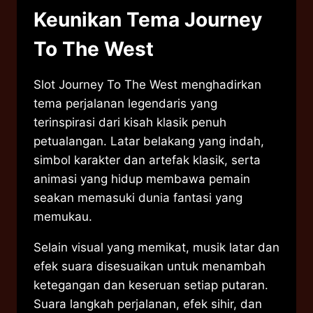
Keunikan Tema Journey
To The West
Slot Journey To The West menghadirkan
tema perjalanan legendaris yang
terinspirasi dari kisah klasik penuh
petualangan. Latar belakang yang indah,
simbol karakter dan artefak klasik, serta
animasi yang hidup membawa pemain
seakan memasuki dunia fantasi yang
memukau.
Selain visual yang memikat, musik latar dan
efek suara disesuaikan untuk menambah
ketegangan dan keseruan setiap putaran.
Suara langkah perjalanan, efek sihir, dan