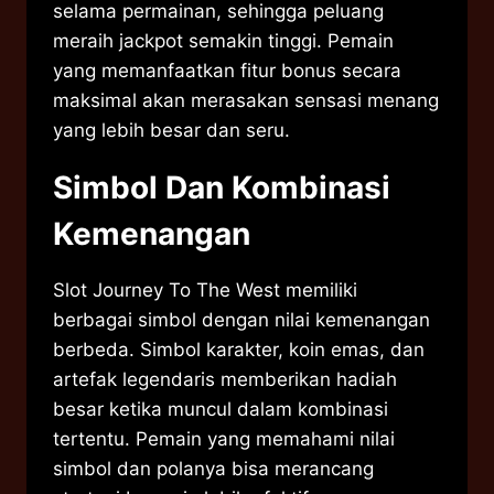
selama permainan, sehingga peluang
meraih jackpot semakin tinggi. Pemain
yang memanfaatkan fitur bonus secara
maksimal akan merasakan sensasi menang
yang lebih besar dan seru.
Simbol Dan Kombinasi
Kemenangan
Slot Journey To The West memiliki
berbagai simbol dengan nilai kemenangan
berbeda. Simbol karakter, koin emas, dan
artefak legendaris memberikan hadiah
besar ketika muncul dalam kombinasi
tertentu. Pemain yang memahami nilai
simbol dan polanya bisa merancang