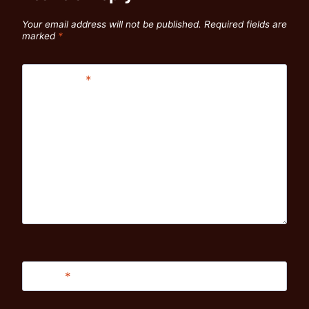
Your email address will not be published.
Required fields are
marked
*
Comment
*
Name
*