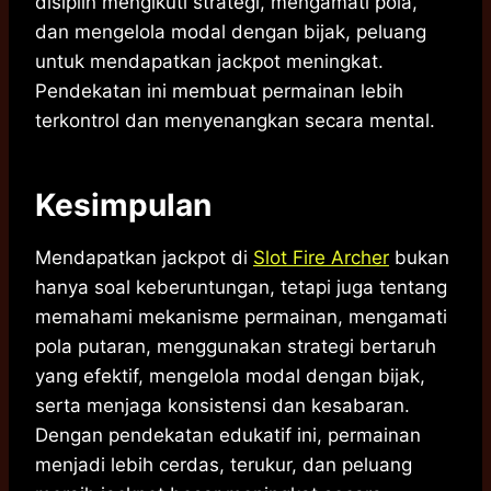
disiplin mengikuti strategi, mengamati pola,
dan mengelola modal dengan bijak, peluang
untuk mendapatkan jackpot meningkat.
Pendekatan ini membuat permainan lebih
terkontrol dan menyenangkan secara mental.
Kesimpulan
Mendapatkan jackpot di
Slot Fire Archer
bukan
hanya soal keberuntungan, tetapi juga tentang
memahami mekanisme permainan, mengamati
pola putaran, menggunakan strategi bertaruh
yang efektif, mengelola modal dengan bijak,
serta menjaga konsistensi dan kesabaran.
Dengan pendekatan edukatif ini, permainan
menjadi lebih cerdas, terukur, dan peluang