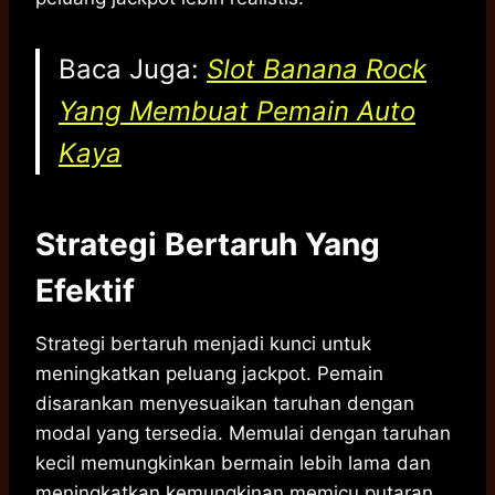
Baca Juga:
Slot Banana Rock
Yang Membuat Pemain Auto
Kaya
Strategi Bertaruh Yang
Efektif
Strategi bertaruh menjadi kunci untuk
meningkatkan peluang jackpot. Pemain
disarankan menyesuaikan taruhan dengan
modal yang tersedia. Memulai dengan taruhan
kecil memungkinkan bermain lebih lama dan
meningkatkan kemungkinan memicu putaran