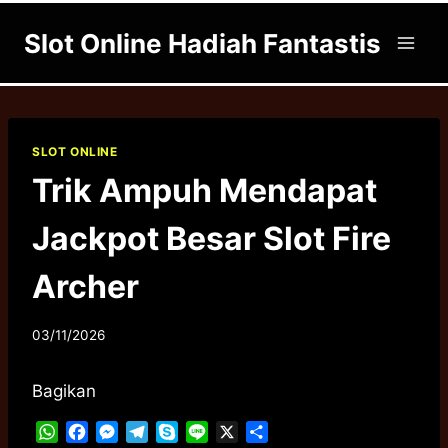
Skip
Slot Online Hadiah Fantastis
to
content
SLOT ONLINE
Trik Ampuh Mendapat
Jackpot Besar Slot Fire
Archer
03/11/2026
Bagikan
W
F
M
T
S
L
X
S