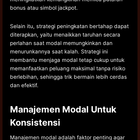
bonus atau simbol jackpot.
Selain itu, strategi peningkatan bertahap dapat
diterapkan, yaitu menaikkan taruhan secara
perlahan saat modal memungkinkan dan
menurunkannya saat kalah. Strategi ini
membantu menjaga modal tetap cukup untuk
memanfaatkan peluang maksimal tanpa risiko
berlebihan, sehingga trik bermain lebih cerdas
dan efektif.
Manajemen Modal Untuk
Konsistensi
Manajemen modal adalah faktor penting agar