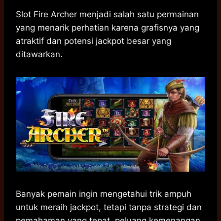
h
a
e
e
k
i
h
a
c
s
l
y
n
a
Slot Fire Archer menjadi salah satu permainan
t
e
s
e
p
e
r
yang menarik perhatian karena grafisnya yang
s
b
e
g
e
e
atraktif dan potensi jackpot besar yang
A
o
n
r
ditawarkan.
p
o
g
a
p
k
e
m
r
Banyak pemain ingin mengetahui trik ampuh
untuk meraih jackpot, tetapi tanpa strategi dan
pemahaman yang tepat, peluang kemenangan