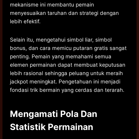
mekanisme ini membantu pemain
menyesuaikan taruhan dan strategi dengan
lebih efektif.
Selain itu, mengetahui simbol liar, simbol
bonus, dan cara memicu putaran gratis sangat
penting. Pemain yang memahami semua
elemen permainan dapat membuat keputusan
lebih rasional sehingga peluang untuk meraih
jackpot meningkat. Pengetahuan ini menjadi
fondasi trik bermain yang cerdas dan terarah.
Mengamati Pola Dan
Statistik Permainan