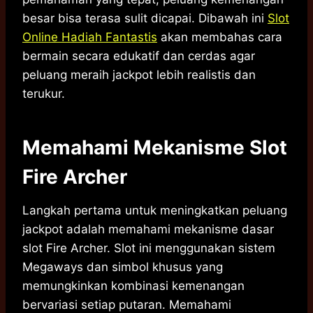
besar bisa terasa sulit dicapai. Dibawah ini
Slot
Online Hadiah Fantastis
akan membahas cara
bermain secara edukatif dan cerdas agar
peluang meraih jackpot lebih realistis dan
terukur.
Memahami Mekanisme Slot
Fire Archer
Langkah pertama untuk meningkatkan peluang
jackpot adalah memahami mekanisme dasar
slot Fire Archer. Slot ini menggunakan sistem
Megaways dan simbol khusus yang
memungkinkan kombinasi kemenangan
bervariasi setiap putaran. Memahami