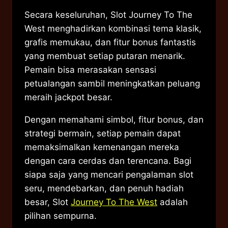
Secara keseluruhan, Slot Journey To The
West menghadirkan kombinasi tema klasik,
grafis memukau, dan fitur bonus fantastis
yang membuat setiap putaran menarik.
Pemain bisa merasakan sensasi
petualangan sambil meningkatkan peluang
meraih jackpot besar.
Dengan memahami simbol, fitur bonus, dan
strategi bermain, setiap pemain dapat
memaksimalkan kemenangan mereka
dengan cara cerdas dan terencana. Bagi
siapa saja yang mencari pengalaman slot
seru, mendebarkan, dan penuh hadiah
besar, Slot
Journey To The West
adalah
pilihan sempurna.