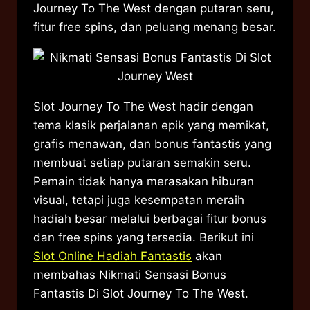
Journey To The West dengan putaran seru,
fitur free spins, dan peluang menang besar.
Slot Journey To The West hadir dengan
tema klasik perjalanan epik yang memikat,
grafis menawan, dan bonus fantastis yang
membuat setiap putaran semakin seru.
Pemain tidak hanya merasakan hiburan
visual, tetapi juga kesempatan meraih
hadiah besar melalui berbagai fitur bonus
dan free spins yang tersedia. Berikut ini
Slot Online Hadiah Fantastis
akan
membahas Nikmati Sensasi Bonus
Fantastis Di Slot Journey To The West.