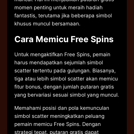
momen penting untuk meraih hadiah
fantastis, terutama jika beberapa simbol
khusus muncul bersamaan.
Cara Memicu Free Spins
Untuk mengaktifkan Free Spins, pemain
harus mendapatkan sejumlah simbol
scatter tertentu pada gulungan. Biasanya,
tiga atau lebih simbol scatter akan memicu
fitur bonus, dengan jumlah putaran gratis
yang bervariasi sesuai simbol yang muncul.
Memahami posisi dan pola kemunculan
simbol scatter meningkatkan peluang
pemain memicu Free Spins. Dengan
strategi tepat, putaran gratis dapat