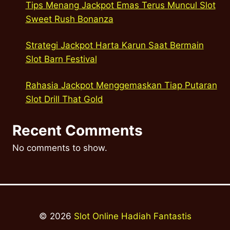
Tips Menang Jackpot Emas Terus Muncul Slot
Sweet Rush Bonanza
Strategi Jackpot Harta Karun Saat Bermain
Slot Barn Festival
Rahasia Jackpot Menggemaskan Tiap Putaran
Slot Drill That Gold
Recent Comments
No comments to show.
© 2026
Slot Online Hadiah Fantastis