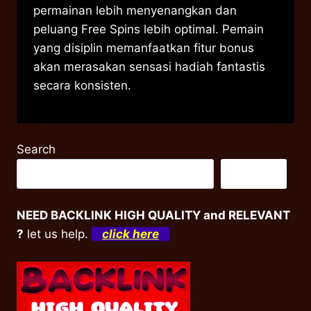
permainan lebih menyenangkan dan
peluang Free Spins lebih optimal. Pemain
yang disiplin memanfaatkan fitur bonus
akan merasakan sensasi hadiah fantastis
secara konsisten.
Search
Search
NEED BACKLINK HIGH QUALITY and RELEVANT
?
let us help.
click here