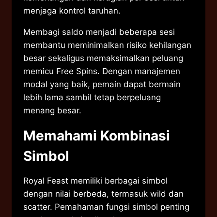
menjaga kontrol taruhan.
Membagi saldo menjadi beberapa sesi
membantu meminimalkan risiko kehilangan
besar sekaligus memaksimalkan peluang
memicu Free Spins. Dengan manajemen
modal yang baik, pemain dapat bermain
lebih lama sambil tetap berpeluang
menang besar.
Memahami Kombinasi
Simbol
Royal Feast memiliki berbagai simbol
dengan nilai berbeda, termasuk wild dan
scatter. Pemahaman fungsi simbol penting