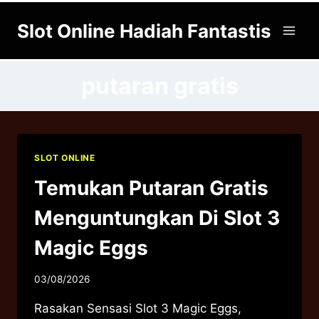
Skip
Slot Online Hadiah Fantastis
to
content
putaran gratis
SLOT ONLINE
Temukan Putaran Gratis
Menguntungkan Di Slot 3
Magic Eggs
03/08/2026
Rasakan Sensasi Slot 3 Magic Eggs,