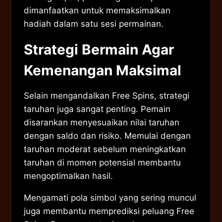
dimanfaatkan untuk memaksimalkan
hadiah dalam satu sesi permainan.
Strategi Bermain Agar
Kemenangan Maksimal
Selain mengandalkan Free Spins, strategi
taruhan juga sangat penting. Pemain
disarankan menyesuaikan nilai taruhan
dengan saldo dan risiko. Memulai dengan
taruhan moderat sebelum meningkatkan
taruhan di momen potensial membantu
mengoptimalkan hasil.
Mengamati pola simbol yang sering muncul
juga membantu memprediksi peluang Free