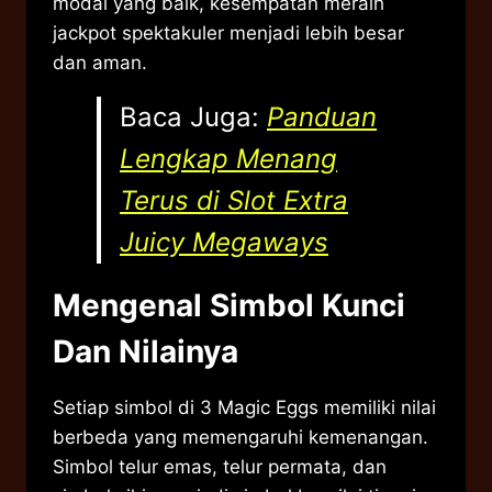
modal yang baik, kesempatan meraih
jackpot spektakuler menjadi lebih besar
dan aman.
Baca Juga:
Panduan
Lengkap Menang
Terus di Slot Extra
Juicy Megaways
Mengenal Simbol Kunci
Dan Nilainya
Setiap simbol di 3 Magic Eggs memiliki nilai
berbeda yang memengaruhi kemenangan.
Simbol telur emas, telur permata, dan