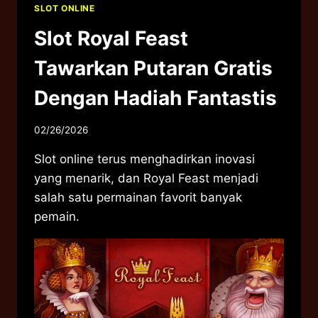
SLOT ONLINE
Slot Royal Feast
Tawarkan Putaran Gratis
Dengan Hadiah Fantastis
02/26/2026
Slot online terus menghadirkan inovasi
yang menarik, dan Royal Feast menjadi
salah satu permainan favorit banyak
pemain.