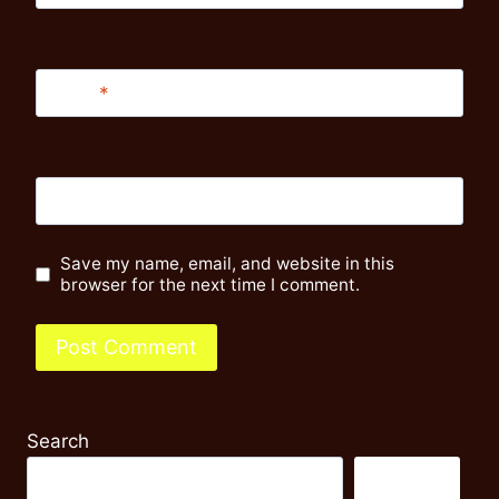
Email
*
Website
Save my name, email, and website in this
browser for the next time I comment.
Search
Search