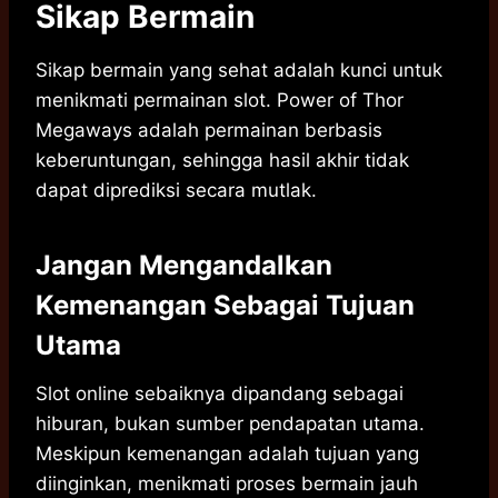
Sikap Bermain
Sikap bermain yang sehat adalah kunci untuk
menikmati permainan slot. Power of Thor
Megaways adalah permainan berbasis
keberuntungan, sehingga hasil akhir tidak
dapat diprediksi secara mutlak.
Jangan Mengandalkan
Kemenangan Sebagai Tujuan
Utama
Slot online sebaiknya dipandang sebagai
hiburan, bukan sumber pendapatan utama.
Meskipun kemenangan adalah tujuan yang
diinginkan, menikmati proses bermain jauh