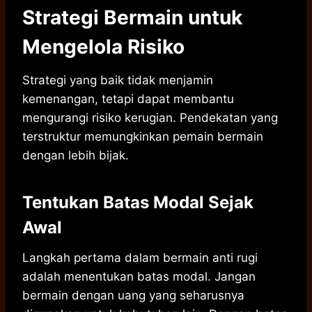
Strategi Bermain untuk
Mengelola Risiko
Strategi yang baik tidak menjamin
kemenangan, tetapi dapat membantu
mengurangi risiko kerugian. Pendekatan yang
terstruktur memungkinkan pemain bermain
dengan lebih bijak.
Tentukan Batas Modal Sejak
Awal
Langkah pertama dalam bermain anti rugi
adalah menentukan batas modal. Jangan
bermain dengan uang yang seharusnya