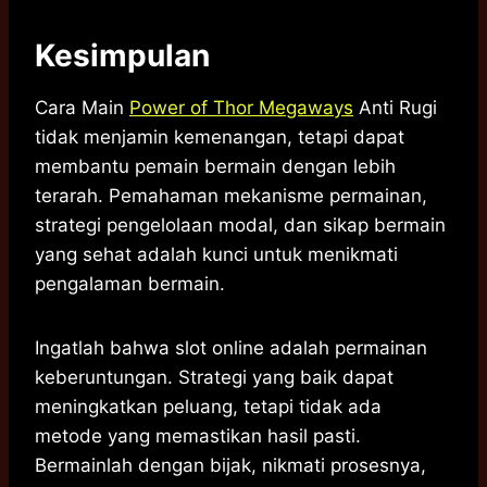
Kesimpulan
Cara Main
Power of Thor Megaways
Anti Rugi
tidak menjamin kemenangan, tetapi dapat
membantu pemain bermain dengan lebih
terarah. Pemahaman mekanisme permainan,
strategi pengelolaan modal, dan sikap bermain
yang sehat adalah kunci untuk menikmati
pengalaman bermain.
Ingatlah bahwa slot online adalah permainan
keberuntungan. Strategi yang baik dapat
meningkatkan peluang, tetapi tidak ada
metode yang memastikan hasil pasti.
Bermainlah dengan bijak, nikmati prosesnya,