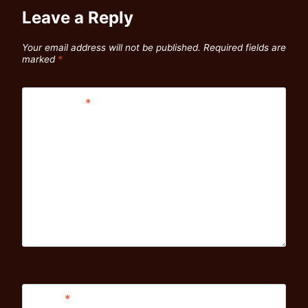
Leave a Reply
Your email address will not be published.
Required fields are
marked
*
Comment
*
Name
*