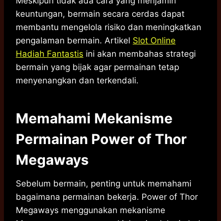
Meskipun tidak ada cara yang menjamin
keuntungan, bermain secara cerdas dapat
membantu mengelola risiko dan meningkatkan
pengalaman bermain. Artikel
Slot Online
Hadiah Fantastis
ini akan membahas strategi
bermain yang bijak agar permainan tetap
menyenangkan dan terkendali.
Memahami Mekanisme
Permainan Power of Thor
Megaways
Sebelum bermain, penting untuk memahami
bagaimana permainan bekerja. Power of Thor
Megaways menggunakan mekanisme