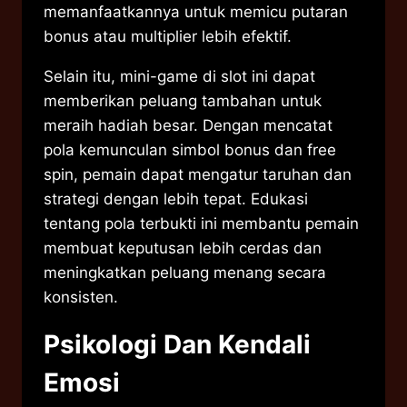
memanfaatkannya untuk memicu putaran
bonus atau multiplier lebih efektif.
Selain itu, mini-game di slot ini dapat
memberikan peluang tambahan untuk
meraih hadiah besar. Dengan mencatat
pola kemunculan simbol bonus dan free
spin, pemain dapat mengatur taruhan dan
strategi dengan lebih tepat. Edukasi
tentang pola terbukti ini membantu pemain
membuat keputusan lebih cerdas dan
meningkatkan peluang menang secara
konsisten.
Psikologi Dan Kendali
Emosi