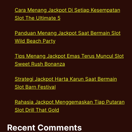
Cara Menang Jackpot Di Setiap Kesempatan
Slot The Ultimate 5
Panduan Menang Jackpot Saat Bermain Slot
Wild Beach Party
Tips Menang Jackpot Emas Terus Muncul Slot
Sweet Rush Bonanza
Strategi Jackpot Harta Karun Saat Bermain
Slot Barn Festival
Rahasia Jackpot Menggemaskan Tiap Putaran
Slot Drill That Gold
Recent Comments