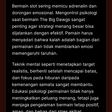
Bermain slot sering memicu adrenalin dan
dorongan emosional. Mengontrol psikologi
saat bermain The Big Dawgs sangat
penting agar strategi menang besar bisa
dijalankan dengan efektif. Pemain harus
menyadari bahwa kalah adalah bagian dari
permainan dan tidak membiarkan emosi
memengaruhi taruhan.
Teknik mental seperti menetapkan target
realistis, berhenti setelah mencapai batas,
dan fokus pada hiburan daripada
kemenangan semata sangat membantu.
Edukasi psikologi permainan tidak hanya
meningkatkan peluang menang, tetapi juga
menjaga pengalaman bermain tetap positif,
aman, dan bebas dari stres akibat