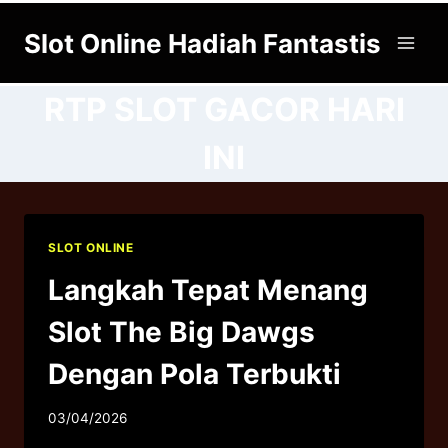
Skip
Slot Online Hadiah Fantastis
to
content
RTP SLOT GACOR HARI
INI
SLOT ONLINE
Langkah Tepat Menang
Slot The Big Dawgs
Dengan Pola Terbukti
03/04/2026