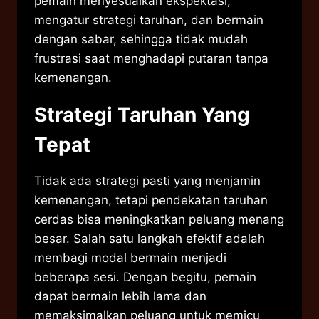
pemain menyesuaikan ekspektasi,
mengatur strategi taruhan, dan bermain
dengan sabar, sehingga tidak mudah
frustrasi saat menghadapi putaran tanpa
kemenangan.
Strategi Taruhan Yang
Tepat
Tidak ada strategi pasti yang menjamin
kemenangan, tetapi pendekatan taruhan
cerdas bisa meningkatkan peluang menang
besar. Salah satu langkah efektif adalah
membagi modal bermain menjadi
beberapa sesi. Dengan begitu, pemain
dapat bermain lebih lama dan
memaksimalkan peluang untuk memicu