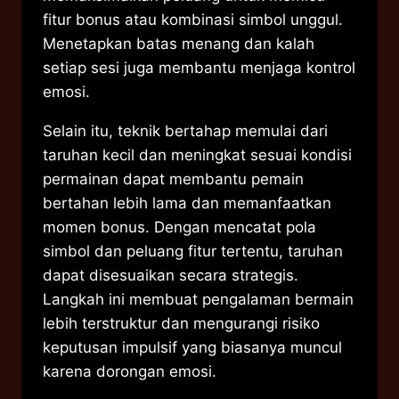
fitur bonus atau kombinasi simbol unggul.
Menetapkan batas menang dan kalah
setiap sesi juga membantu menjaga kontrol
emosi.
Selain itu, teknik bertahap memulai dari
taruhan kecil dan meningkat sesuai kondisi
permainan dapat membantu pemain
bertahan lebih lama dan memanfaatkan
momen bonus. Dengan mencatat pola
simbol dan peluang fitur tertentu, taruhan
dapat disesuaikan secara strategis.
Langkah ini membuat pengalaman bermain
lebih terstruktur dan mengurangi risiko
keputusan impulsif yang biasanya muncul
karena dorongan emosi.