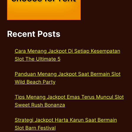
Recent Posts
Cara Menang Jackpot Di Setiap Kesempatan
Slot The Ultimate 5
Panduan Menang Jackpot Saat Bermain Slot
Wild Beach Party
Tips Menang Jackpot Emas Terus Muncul Slot
Sweet Rush Bonanza
Strategi Jackpot Harta Karun Saat Bermain
Slot Barn Festival