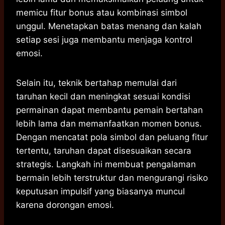
memicu fitur bonus atau kombinasi simbol
unggul. Menetapkan batas menang dan kalah
setiap sesi juga membantu menjaga kontrol
emosi.
Selain itu, teknik bertahap memulai dari
taruhan kecil dan meningkat sesuai kondisi
permainan dapat membantu pemain bertahan
lebih lama dan memanfaatkan momen bonus.
Dengan mencatat pola simbol dan peluang fitur
tertentu, taruhan dapat disesuaikan secara
strategis. Langkah ini membuat pengalaman
bermain lebih terstruktur dan mengurangi risiko
keputusan impulsif yang biasanya muncul
karena dorongan emosi.