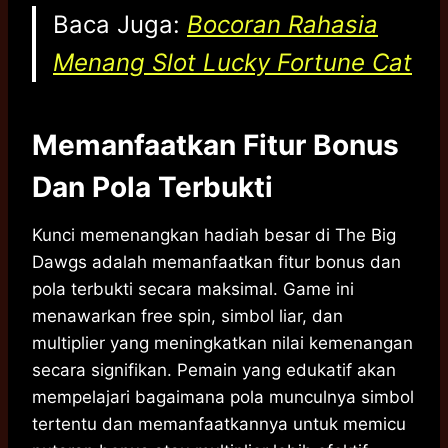
Baca Juga:
Bocoran Rahasia
Menang Slot Lucky Fortune Cat
Memanfaatkan Fitur Bonus
Dan Pola Terbukti
Kunci memenangkan hadiah besar di The Big
Dawgs adalah memanfaatkan fitur bonus dan
pola terbukti secara maksimal. Game ini
menawarkan free spin, simbol liar, dan
multiplier yang meningkatkan nilai kemenangan
secara signifikan. Pemain yang edukatif akan
mempelajari bagaimana pola munculnya simbol
tertentu dan memanfaatkannya untuk memicu