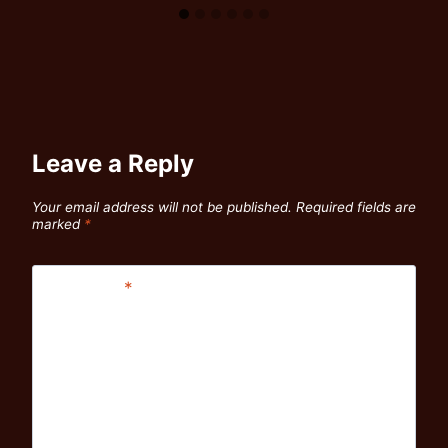
Leave a Reply
Your email address will not be published.
Required fields are
marked
*
Comment
*