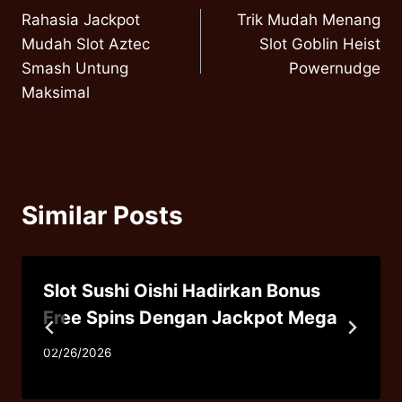
Rahasia Jackpot
Trik Mudah Menang
navigation
Mudah Slot Aztec
Slot Goblin Heist
Smash Untung
Powernudge
Maksimal
Similar Posts
Slot Sushi Oishi Hadirkan Bonus
Free Spins Dengan Jackpot Mega
02/26/2026