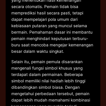
yang menentukan hasil kemenangan
secara otomatis. Pemain tidak bisa
memprediksi hasil secara pasti, tetapi
dapat mempelajari pola umum dari
kebiasaan putaran yang muncul selama
bermain. Pemahaman dasar ini membantu
pemain menghindari keputusan terburu-
buru saat mencoba mengejar kemenangan
besar dalam waktu singkat.
Selain itu, pemain pemula disarankan
mengenali fungsi simbol khusus yang
terdapat dalam permainan. Beberapa
simbol memiliki nilai hadiah lebih tinggi
dibandingkan simbol biasa. Dengan
mengetahui perbedaan tersebut, pemain
dapat lebih mudah memahami kombinasi