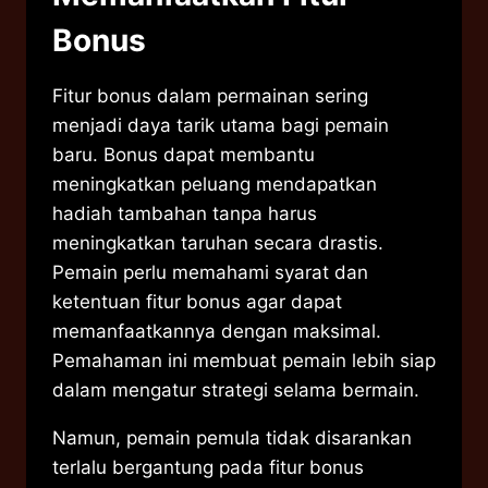
Bonus
Fitur bonus dalam permainan sering
menjadi daya tarik utama bagi pemain
baru. Bonus dapat membantu
meningkatkan peluang mendapatkan
hadiah tambahan tanpa harus
meningkatkan taruhan secara drastis.
Pemain perlu memahami syarat dan
ketentuan fitur bonus agar dapat
memanfaatkannya dengan maksimal.
Pemahaman ini membuat pemain lebih siap
dalam mengatur strategi selama bermain.
Namun, pemain pemula tidak disarankan
terlalu bergantung pada fitur bonus