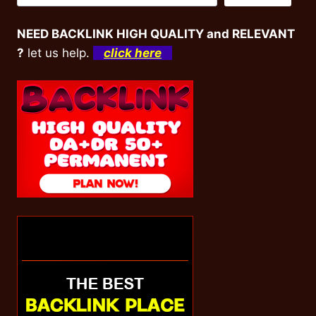
NEED BACKLINK HIGH QUALITY and RELEVANT
?
let us help.
click here