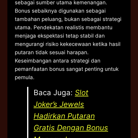
sebagai sumber utama kemenangan.
Bonus sebaiknya digunakan sebagai
tambahan peluang, bukan sebagai strategi
utama. Pendekatan realistis membantu
menjaga ekspektasi tetap stabil dan
mengurangi risiko kekecewaan ketika hasil
putaran tidak sesuai harapan.
Keseimbangan antara strategi dan
pemanfaatan bonus sangat penting untuk
pemula.
Baca Juga:
Slot
Joker’s Jewels
Hadirkan Putaran
Gratis Dengan Bonus