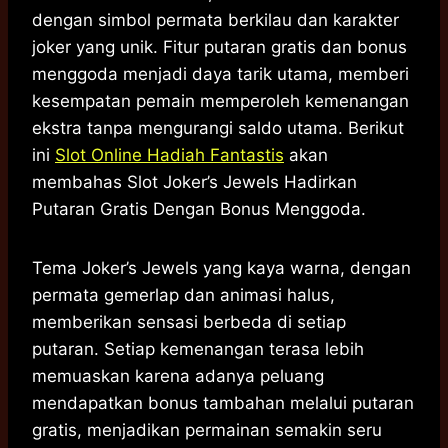
dengan simbol permata berkilau dan karakter
joker yang unik. Fitur putaran gratis dan bonus
menggoda menjadi daya tarik utama, memberi
kesempatan pemain memperoleh kemenangan
ekstra tanpa mengurangi saldo utama. Berikut
ini
Slot Online Hadiah Fantastis
akan
membahas Slot Joker’s Jewels Hadirkan
Putaran Gratis Dengan Bonus Menggoda.
Tema Joker’s Jewels yang kaya warna, dengan
permata gemerlap dan animasi halus,
memberikan sensasi berbeda di setiap
putaran. Setiap kemenangan terasa lebih
memuaskan karena adanya peluang
mendapatkan bonus tambahan melalui putaran
gratis, menjadikan permainan semakin seru