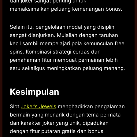
dan joker sangat penting untuk
memaksimalkan peluang kemenangan bonus.
Selain itu, pengelolaan modal yang disiplin
sangat dianjurkan. Mulailah dengan taruhan
kecil sambil mempelajari pola kemunculan free
spins. Kombinasi strategi cerdas dan
pemahaman fitur membuat permainan lebih
seru sekaligus meningkatkan peluang menang.
Kesimpulan
Slot
Joker’s Jewels
menghadirkan pengalaman
bermain yang menarik dengan tema permata
dan karakter joker yang unik, dipadukan
dengan fitur putaran gratis dan bonus