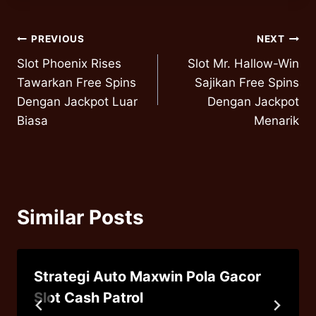
Post
PREVIOUS
NEXT
Slot Phoenix Rises
Slot Mr. Hallow-Win
navigation
Tawarkan Free Spins
Sajikan Free Spins
Dengan Jackpot Luar
Dengan Jackpot
Biasa
Menarik
Similar Posts
Strategi Auto Maxwin Pola Gacor
Slot Cash Patrol