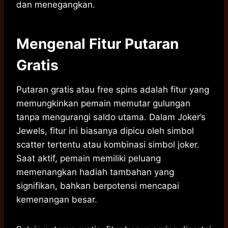
dan menegangkan.
Mengenal Fitur Putaran
Gratis
Putaran gratis atau free spins adalah fitur yang
memungkinkan pemain memutar gulungan
tanpa mengurangi saldo utama. Dalam Joker’s
Jewels, fitur ini biasanya dipicu oleh simbol
scatter tertentu atau kombinasi simbol joker.
Saat aktif, pemain memiliki peluang
memenangkan hadiah tambahan yang
signifikan, bahkan berpotensi mencapai
kemenangan besar.