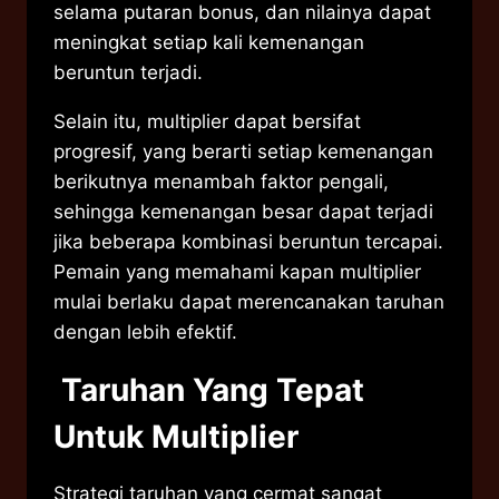
selama putaran bonus, dan nilainya dapat
meningkat setiap kali kemenangan
beruntun terjadi.
Selain itu, multiplier dapat bersifat
progresif, yang berarti setiap kemenangan
berikutnya menambah faktor pengali,
sehingga kemenangan besar dapat terjadi
jika beberapa kombinasi beruntun tercapai.
Pemain yang memahami kapan multiplier
mulai berlaku dapat merencanakan taruhan
dengan lebih efektif.
Taruhan Yang Tepat
Untuk Multiplier
Strategi taruhan yang cermat sangat