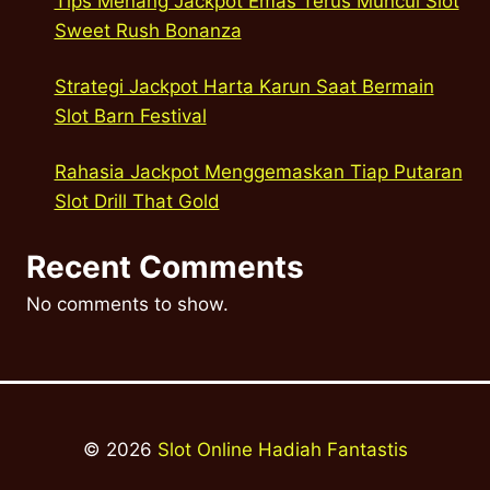
Tips Menang Jackpot Emas Terus Muncul Slot
Sweet Rush Bonanza
Strategi Jackpot Harta Karun Saat Bermain
Slot Barn Festival
Rahasia Jackpot Menggemaskan Tiap Putaran
Slot Drill That Gold
Recent Comments
No comments to show.
© 2026
Slot Online Hadiah Fantastis