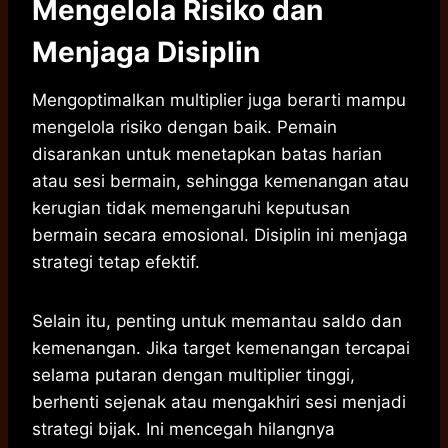
Mengelola Risiko dan
Menjaga Disiplin
Mengoptimalkan multiplier juga berarti mampu
mengelola risiko dengan baik. Pemain
disarankan untuk menetapkan batas harian
atau sesi bermain, sehingga kemenangan atau
kerugian tidak memengaruhi keputusan
bermain secara emosional. Disiplin ini menjaga
strategi tetap efektif.
Selain itu, penting untuk memantau saldo dan
kemenangan. Jika target kemenangan tercapai
selama putaran dengan multiplier tinggi,
berhenti sejenak atau mengakhiri sesi menjadi
strategi bijak. Ini mencegah hilangnya