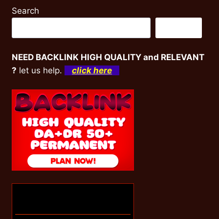
Search
Search
NEED BACKLINK HIGH QUALITY and RELEVANT
?
let us help.
click here