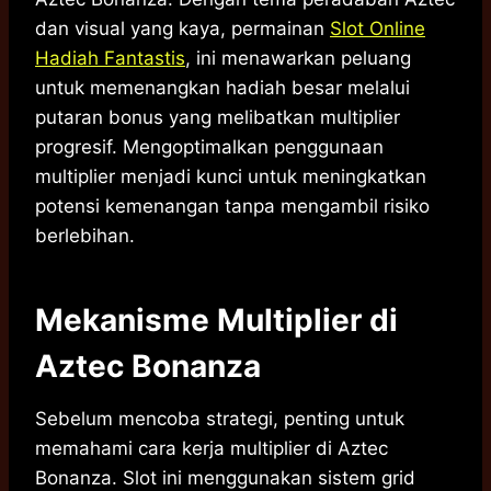
dan visual yang kaya, permainan
Slot Online
Hadiah Fantastis
, ini menawarkan peluang
untuk memenangkan hadiah besar melalui
putaran bonus yang melibatkan multiplier
progresif. Mengoptimalkan penggunaan
multiplier menjadi kunci untuk meningkatkan
potensi kemenangan tanpa mengambil risiko
berlebihan.
Mekanisme Multiplier di
Aztec Bonanza
Sebelum mencoba strategi, penting untuk
memahami cara kerja multiplier di Aztec
Bonanza. Slot ini menggunakan sistem grid