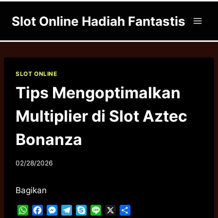
Skip
Slot Online Hadiah Fantastis
to
content
SLOT ONLINE
Tips Mengoptimalkan
Multiplier di Slot Aztec
Bonanza
02/28/2026
Bagikan
W
F
M
T
S
L
X
S