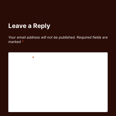
Leave a Reply
Your email address will not be published.
Required fields are
marked
*
Comment
*