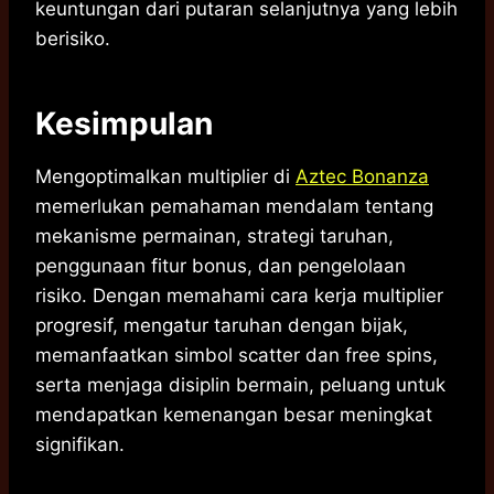
keuntungan dari putaran selanjutnya yang lebih
berisiko.
Kesimpulan
Mengoptimalkan multiplier di
Aztec Bonanza
memerlukan pemahaman mendalam tentang
mekanisme permainan, strategi taruhan,
penggunaan fitur bonus, dan pengelolaan
risiko. Dengan memahami cara kerja multiplier
progresif, mengatur taruhan dengan bijak,
memanfaatkan simbol scatter dan free spins,
serta menjaga disiplin bermain, peluang untuk
mendapatkan kemenangan besar meningkat
signifikan.