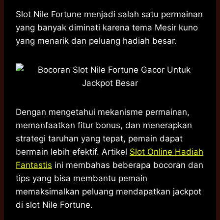
h
a
e
e
k
i
h
a
c
s
l
y
n
a
Slot Nile Fortune menjadi salah satu permainan
t
e
s
e
p
e
r
yang banyak diminati karena tema Mesir kuno
s
b
e
g
e
e
yang menarik dan peluang hadiah besar.
A
o
n
r
p
o
g
a
p
k
e
m
r
Dengan mengetahui mekanisme permainan,
memanfaatkan fitur bonus, dan menerapkan
strategi taruhan yang tepat, pemain dapat
bermain lebih efektif. Artikel
Slot Online Hadiah
Fantastis
ini membahas beberapa bocoran dan
tips yang bisa membantu pemain
memaksimalkan peluang mendapatkan jackpot
di slot Nile Fortune.