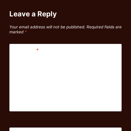
Leave a Reply
Your email address will not be published.
Required fields are
marked
*
Comment
*