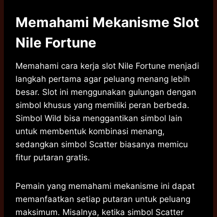
Memahami Mekanisme Slot
Nile Fortune
Memahami cara kerja slot Nile Fortune menjadi
langkah pertama agar peluang menang lebih
besar. Slot ini menggunakan gulungan dengan
simbol khusus yang memiliki peran berbeda.
Simbol Wild bisa menggantikan simbol lain
untuk membentuk kombinasi menang,
sedangkan simbol Scatter biasanya memicu
fitur putaran gratis.
Pemain yang memahami mekanisme ini dapat
memanfaatkan setiap putaran untuk peluang
maksimum. Misalnya, ketika simbol Scatter