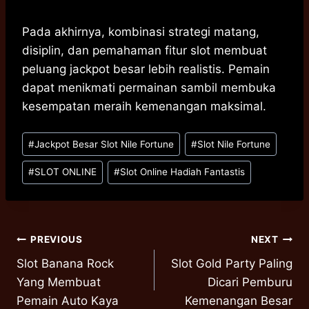
Pada akhirnya, kombinasi strategi matang,
disiplin, dan pemahaman fitur slot membuat
peluang jackpot besar lebih realistis. Pemain
dapat menikmati permainan sambil membuka
kesempatan meraih kemenangan maksimal.
Post
#
Jackpot Besar Slot Nile Fortune
#
Slot Nile Fortune
Tags:
#
SLOT ONLINE
#
Slot Online Hadiah Fantastis
Post
PREVIOUS
NEXT
Slot Banana Rock
Slot Gold Party Paling
navigation
Yang Membuat
Dicari Pemburu
Pemain Auto Kaya
Kemenangan Besar