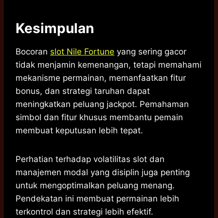
Kesimpulan
Bocoran
slot Nile Fortune
yang sering gacor
tidak menjamin kemenangan, tetapi memahami
mekanisme permainan, memanfaatkan fitur
bonus, dan strategi taruhan dapat
meningkatkan peluang jackpot. Pemahaman
simbol dan fitur khusus membantu pemain
membuat keputusan lebih tepat.
Perhatian terhadap volatilitas slot dan
manajemen modal yang disiplin juga penting
untuk mengoptimalkan peluang menang.
Pendekatan ini membuat permainan lebih
terkontrol dan strategi lebih efektif.