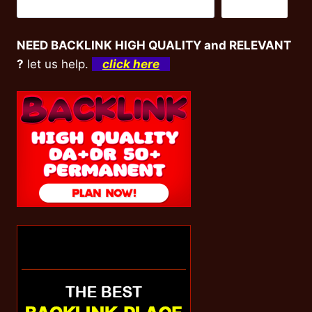
Search
NEED BACKLINK HIGH QUALITY and RELEVANT
?
let us help.
click here