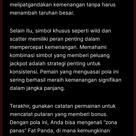
melipatgandakan kemenangan tanpa harus
menambah taruhan besar.
Selain itu, simbol khusus seperti wild dan
scatter memiliki peran penting dalam
mempercepat kemenangan. Memahami
kombinasi simbol yang memberi peluang
jackpot adalah strategi penting untuk
konsistensi. Pemain yang menguasai pola ini
sering berhasil meraih kemenangan signifikan
dalam jangka panjang.
Terakhir, gunakan catatan permainan untuk
mencatat putaran yang memberi bonus.
Dengan pola ini, Anda bisa mengenali “zona
panas” Fat Panda, di mana kemungkinan