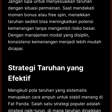
Jangan lupa untuk menyesuaikan taruhan
dengan situasi permainan. Saat mendekati
momen bonus atau free spin, menaikkan
taruhan sedikit bisa meningkatkan potensi
kemenangan tanpa mengambil risiko besar.
Dengan manajemen modal yang disiplin,
konsistensi kemenangan menjadi lebih mudah
dicapai.
Strategi Taruhan yang
Efektif
Mengikuti pola taruhan yang sistematis
merupakan cara ampuh untuk stabil menang di
Fat Panda. Salah satu strategi populer adalah
strategi naik-turun, di mana taruhan dinaikkan