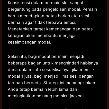
Konsistensi dalam bermain slot sangat
bergantung pada pengelolaan modal. Pemain
harus menetapkan batas harian atau sesi
bermain agar tidak terbawa emosi.
Menetapkan target kemenangan dan batas
kerugian akan membantu menjaga
keseimbangan modal.
Selain itu, bagi modal bermain menjadi
beberapa bagian untuk menghindari habisnya
dana dalam satu sesi. Misalnya, jika memiliki
modal 1 juta, bagi menjadi lima sesi dengan
taruhan berbeda. Strategi ini memungkinkan
Anda tetap bermain lebih lama dan
meningkatkan peluang memicu jackpot.