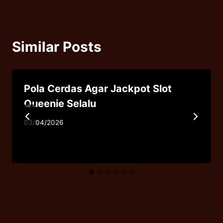
Similar Posts
Pola Cerdas Agar Jackpot Slot
Queenie Selalu
03/04/2026