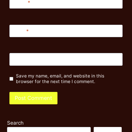
Name
*
Email
*
Website
Save my name, email, and website in this
browser for the next time I comment.
Search