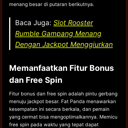
menang besar di putaran berikutnya.
Baca Juga:
Slot Rooster
Rumble Gampang Menang
Dengan Jackpot Menggiurkan
Memanfaatkan Fitur Bonus
dan Free Spin
Fitur bonus dan free spin adalah pintu gerbang
menuju jackpot besar. Fat Panda menawarkan
kesempatan ini secara berkala, dan pemain
yang cermat bisa mengoptimalkannya. Memicu
free spin pada waktu yang tepat dapat