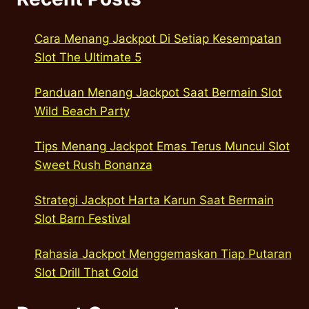
Cara Menang Jackpot Di Setiap Kesempatan
Slot The Ultimate 5
Panduan Menang Jackpot Saat Bermain Slot
Wild Beach Party
Tips Menang Jackpot Emas Terus Muncul Slot
Sweet Rush Bonanza
Strategi Jackpot Harta Karun Saat Bermain
Slot Barn Festival
Rahasia Jackpot Menggemaskan Tiap Putaran
Slot Drill That Gold