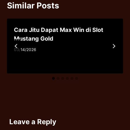
Similar Posts
Cara Jitu Dapat Max Win di Slot
Mustang Gold
03/14/2026
Leave a Reply