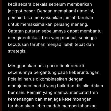
kecil secara berkala sebelum memberikan
jackpot besar. Dengan memahami ritme ini,
pemain bisa menyesuaikan jumlah taruhan
untuk memaksimalkan peluang menang.
Catatan putaran sebelumnya dapat membantu
mengidentifikasi tren yang muncul, sehingga
keputusan taruhan menjadi lebih tepat dan
strategis.
Menggunakan pola gacor tidak berarti
sepenuhnya bergantung pada keberuntungan.
Pola ini harus dikombinasikan dengan
manajemen modal yang baik dan disiplin dalam
bermain. Pemain yang mampu mencatat tren
kemenangan dan menjaga keseimbangan
taruhan akan lebih mudah mempertahankan