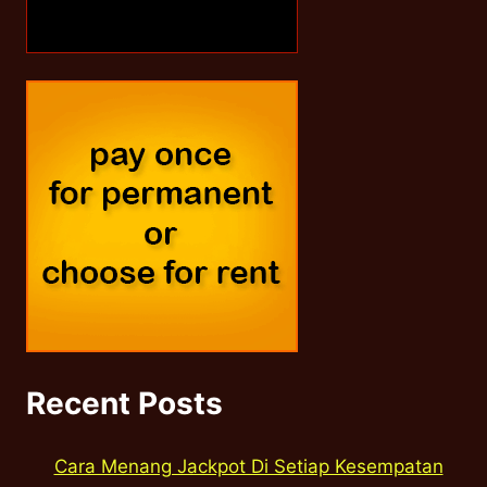
Recent Posts
Cara Menang Jackpot Di Setiap Kesempatan