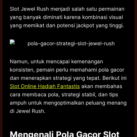
h
a
e
e
k
i
h
a
c
s
l
y
n
a
Slot Jewel Rush menjadi salah satu permainan
t
e
s
e
p
e
r
yang banyak diminati karena kombinasi visual
s
b
e
g
e
e
yang memikat dan potensi jackpot yang tinggi.
A
o
n
r
p
o
g
a
p
k
e
m
r
Namun, untuk mencapai kemenangan
konsisten, pemain perlu memahami pola gacor
dan menerapkan strategi yang tepat. Berikut ini
Slot Online Hadiah Fantastis
akan membahas
cara membaca pola, strategi stabil, dan tips
ampuh untuk mengoptimalkan peluang menang
di Jewel Rush.
Mengenali Pola Gacor Slot