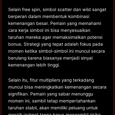
Selain free spin, simbol scatter dan wild sangat
berperan dalam membentuk kombinasi
kemenangan besar. Pemain yang memahami
cara kerja simbol ini bisa menyesuaikan
taruhan mereka agar memaksimalkan potensi
bonus. Strategi yang tepat adalah fokus pada
momen ketika simbol-simbol ini muncul secara
berulang karena biasanya menjadi sinyal
kemenangan lebih tinggi.
Selain itu, fitur multipliers yang terkadang
muncul bisa meningkatkan kemenangan secara
signifikan. Pemain yang sabar menunggu
momen ini, sambil tetap mempertahankan
taruhan stabil, akan memiliki peluang untuk
meraih jackpot tanpa harus mengambil risiko