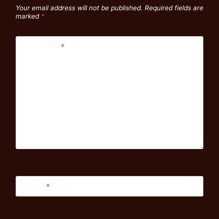
Your email address will not be published.
Required fields are
marked
*
Comment
*
Name
*