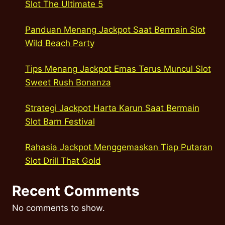
Slot The Ultimate 5
Panduan Menang Jackpot Saat Bermain Slot
Wild Beach Party
Tips Menang Jackpot Emas Terus Muncul Slot
Sweet Rush Bonanza
Strategi Jackpot Harta Karun Saat Bermain
Slot Barn Festival
Rahasia Jackpot Menggemaskan Tiap Putaran
Slot Drill That Gold
Recent Comments
No comments to show.