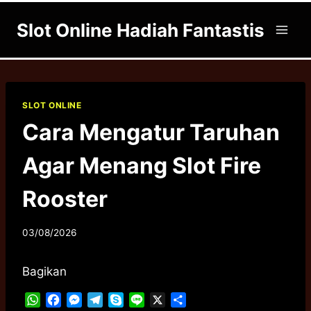
Skip
Slot Online Hadiah Fantastis
to
content
SLOT ONLINE
Cara Mengatur Taruhan
Agar Menang Slot Fire
Rooster
03/08/2026
Bagikan
W
F
M
T
S
L
X
S