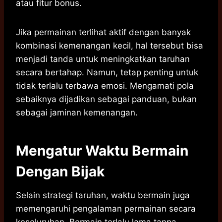
atau fitur bonus.
Jika permainan terlihat aktif dengan banyak
kombinasi kemenangan kecil, hal tersebut bisa
menjadi tanda untuk meningkatkan taruhan
secara bertahap. Namun, tetap penting untuk
tidak terlalu terbawa emosi. Mengamati pola
sebaiknya dijadikan sebagai panduan, bukan
sebagai jaminan kemenangan.
Mengatur Waktu Bermain
Dengan Bijak
Selain strategi taruhan, waktu bermain juga
memengaruhi pengalaman permainan secara