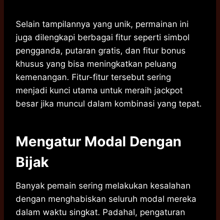
Selain tampilannya yang unik, permainan ini
juga dilengkapi berbagai fitur seperti simbol
pengganda, putaran gratis, dan fitur bonus
khusus yang bisa meningkatkan peluang
kemenangan. Fitur-fitur tersebut sering
menjadi kunci utama untuk meraih jackpot
besar jika muncul dalam kombinasi yang tepat.
Mengatur Modal Dengan
Bijak
Banyak pemain sering melakukan kesalahan
dengan menghabiskan seluruh modal mereka
dalam waktu singkat. Padahal, pengaturan