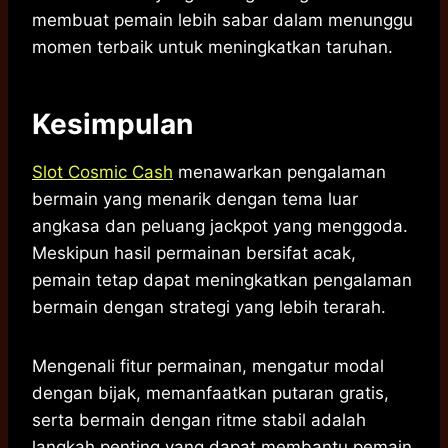
membuat pemain lebih sabar dalam menunggu
momen terbaik untuk meningkatkan taruhan.
Kesimpulan
Slot Cosmic Cash
menawarkan pengalaman
bermain yang menarik dengan tema luar
angkasa dan peluang jackpot yang menggoda.
Meskipun hasil permainan bersifat acak,
pemain tetap dapat meningkatkan pengalaman
bermain dengan strategi yang lebih terarah.
Mengenali fitur permainan, mengatur modal
dengan bijak, memanfaatkan putaran gratis,
serta bermain dengan ritme stabil adalah
langkah penting yang dapat membantu pemain