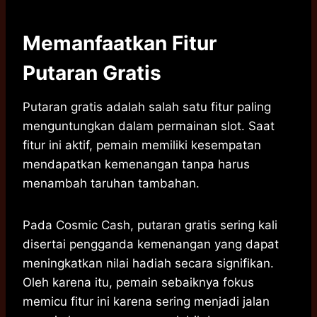
Memanfaatkan Fitur
Putaran Gratis
Putaran gratis adalah salah satu fitur paling
menguntungkan dalam permainan slot. Saat
fitur ini aktif, pemain memiliki kesempatan
mendapatkan kemenangan tanpa harus
menambah taruhan tambahan.
Pada Cosmic Cash, putaran gratis sering kali
disertai pengganda kemenangan yang dapat
meningkatkan nilai hadiah secara signifikan.
Oleh karena itu, pemain sebaiknya fokus
memicu fitur ini karena sering menjadi jalan