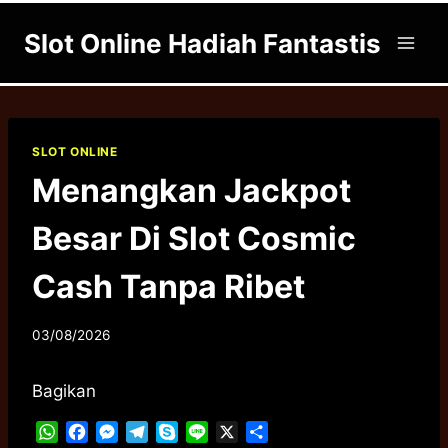
Skip
Slot Online Hadiah Fantastis
to
content
SLOT ONLINE
Menangkan Jackpot
Besar Di Slot Cosmic
Cash Tanpa Ribet
03/08/2026
Bagikan
W
F
M
T
S
L
X
S