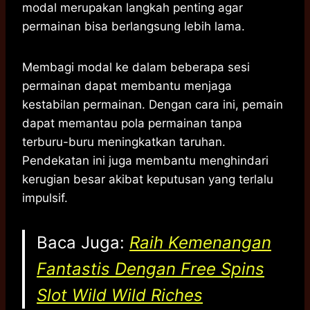
modal merupakan langkah penting agar
permainan bisa berlangsung lebih lama.
Membagi modal ke dalam beberapa sesi
permainan dapat membantu menjaga
kestabilan permainan. Dengan cara ini, pemain
dapat memantau pola permainan tanpa
terburu-buru meningkatkan taruhan.
Pendekatan ini juga membantu menghindari
kerugian besar akibat keputusan yang terlalu
impulsif.
Baca Juga:
Raih Kemenangan
Fantastis Dengan Free Spins
Slot Wild Wild Riches