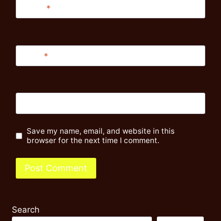
Name
*
Email
*
Website
Save my name, email, and website in this
browser for the next time I comment.
Search