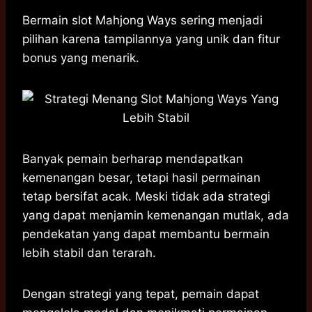
h
a
e
e
k
i
h
a
c
s
l
y
n
a
Bermain slot
Mahjong Ways
sering menjadi
t
e
s
e
p
e
r
pilihan karena tampilannya yang unik dan fitur
s
b
e
g
e
e
bonus yang menarik.
A
o
n
r
p
o
g
a
p
k
e
m
r
Banyak pemain berharap mendapatkan
kemenangan besar, tetapi hasil permainan
tetap bersifat acak. Meski tidak ada strategi
yang dapat menjamin kemenangan mutlak, ada
pendekatan yang dapat membantu bermain
lebih stabil dan terarah.
Dengan strategi yang tepat, pemain dapat