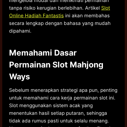
mengelola modal dan menikmati permainan
tanpa risiko kerugian berlebihan. Artikel
Slot
Online Hadiah Fantastis
ini akan membahas
secara lengkap dengan bahasa yang mudah
dipahami.
Memahami Dasar
Permainan Slot
Mahjong
Ways
Sebelum menerapkan strategi apa pun, penting
untuk memahami cara kerja permainan slot ini.
Slot menggunakan sistem acak yang
menentukan hasil setiap putaran, sehingga
tidak ada rumus pasti untuk selalu menang.