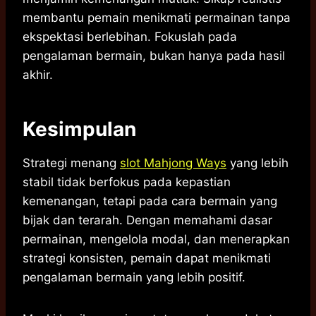
membantu pemain menikmati permainan tanpa
ekspektasi berlebihan. Fokuslah pada
pengalaman bermain, bukan hanya pada hasil
akhir.
Kesimpulan
Strategi menang
slot
Mahjong Ways
yang lebih
stabil tidak berfokus pada kepastian
kemenangan, tetapi pada cara bermain yang
bijak dan terarah. Dengan memahami dasar
permainan, mengelola modal, dan menerapkan
strategi konsisten, pemain dapat menikmati
pengalaman bermain yang lebih positif.