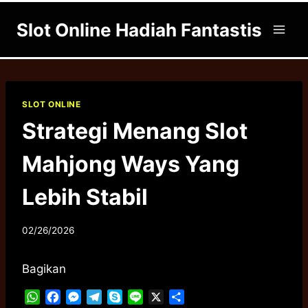
Skip
Slot Online Hadiah Fantastis
to
content
SLOT ONLINE
Strategi Menang Slot
Mahjong Ways Yang
Lebih Stabil
02/26/2026
Bagikan
W
F
M
T
S
L
X
S