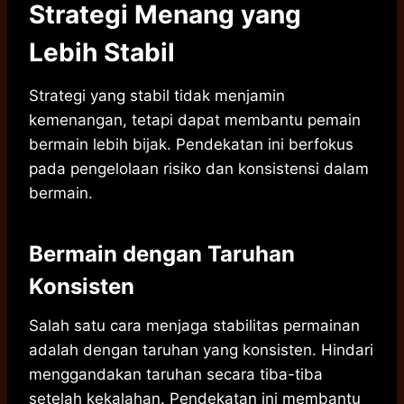
Strategi Menang yang
Lebih Stabil
Strategi yang stabil tidak menjamin
kemenangan, tetapi dapat membantu pemain
bermain lebih bijak. Pendekatan ini berfokus
pada pengelolaan risiko dan konsistensi dalam
bermain.
Bermain dengan Taruhan
Konsisten
Salah satu cara menjaga stabilitas permainan
adalah dengan taruhan yang konsisten. Hindari
menggandakan taruhan secara tiba-tiba
setelah kekalahan. Pendekatan ini membantu