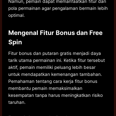
Namun, pemain dapat memanfaatkan fitur dan
pola permainan agar pengalaman bermain lebih
optimal.
Mengenal Fitur Bonus dan Free
Spin
Fitur bonus dan putaran gratis menjadi daya
tarik utama permainan ini. Ketika fitur tersebut
aktif, pemain memiliki peluang lebih besar
untuk mendapatkan kemenangan tambahan.
Pemahaman tentang cara kerja fitur bonus
membantu pemain memaksimalkan
kesempatan tanpa harus meningkatkan risiko
taruhan.