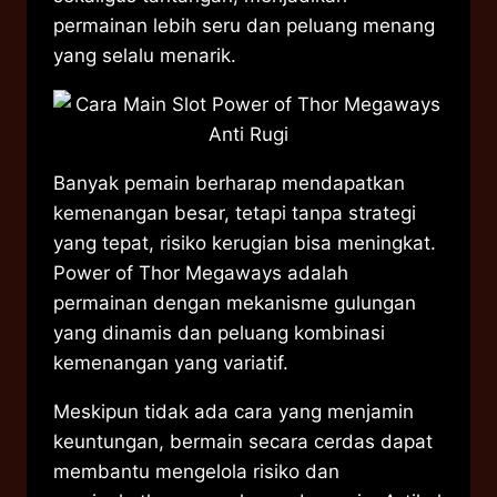
permainan lebih seru dan peluang menang
yang selalu menarik.
Banyak pemain berharap mendapatkan
kemenangan besar, tetapi tanpa strategi
yang tepat, risiko kerugian bisa meningkat.
Power of Thor Megaways adalah
permainan dengan mekanisme gulungan
yang dinamis dan peluang kombinasi
kemenangan yang variatif.
Meskipun tidak ada cara yang menjamin
keuntungan, bermain secara cerdas dapat
membantu mengelola risiko dan