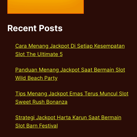
Recent Posts
Cara Menang Jackpot Di Setiap Kesempatan
Slot The Ultimate 5
Panduan Menang Jackpot Saat Bermain Slot
Wild Beach Party
Tips Menang Jackpot Emas Terus Muncul Slot
Sweet Rush Bonanza
Strategi Jackpot Harta Karun Saat Bermain
Slot Barn Festival