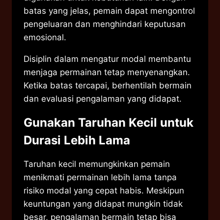
batas yang jelas, pemain dapat mengontrol
pengeluaran dan menghindari keputusan
emosional.
Disiplin dalam mengatur modal membantu
menjaga permainan tetap menyenangkan.
Ketika batas tercapai, berhentilah bermain
dan evaluasi pengalaman yang didapat.
Gunakan Taruhan Kecil untuk
Durasi Lebih Lama
Taruhan kecil memungkinkan pemain
menikmati permainan lebih lama tanpa
risiko modal yang cepat habis. Meskipun
keuntungan yang didapat mungkin tidak
besar, pengalaman bermain tetap bisa