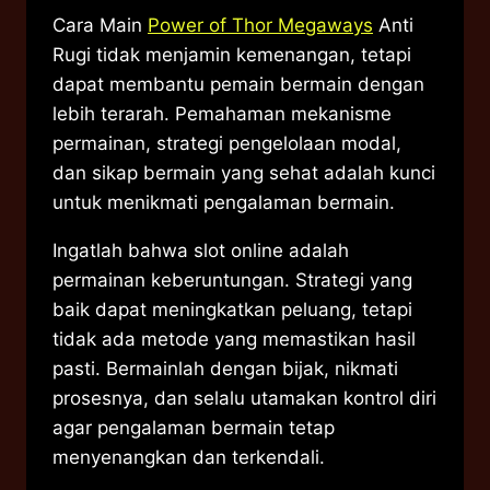
Cara Main
Power of Thor Megaways
Anti
Rugi tidak menjamin kemenangan, tetapi
dapat membantu pemain bermain dengan
lebih terarah. Pemahaman mekanisme
permainan, strategi pengelolaan modal,
dan sikap bermain yang sehat adalah kunci
untuk menikmati pengalaman bermain.
Ingatlah bahwa slot online adalah
permainan keberuntungan. Strategi yang
baik dapat meningkatkan peluang, tetapi
tidak ada metode yang memastikan hasil
pasti. Bermainlah dengan bijak, nikmati
prosesnya, dan selalu utamakan kontrol diri
agar pengalaman bermain tetap
menyenangkan dan terkendali.