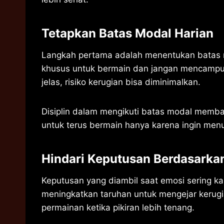
Tetapkan Batas Modal Harian
Langkah pertama adalah menentukan batas 
khusus untuk bermain dan jangan mencampu
jelas, risiko kerugian bisa diminimalkan.
Disiplin dalam mengikuti batas modal memba
untuk terus bermain hanya karena ingin menu
Hindari Keputusan Berdasarka
Keputusan yang diambil saat emosi sering ka
meningkatkan taruhan untuk mengejar kerugian
permainan ketika pikiran lebih tenang.