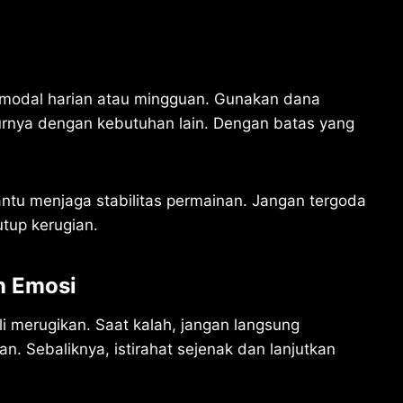
modal harian atau mingguan. Gunakan dana
rnya dengan kebutuhan lain. Dengan batas yang
ntu menjaga stabilitas permainan. Jangan tergoda
tup kerugian.
n Emosi
li merugikan. Saat kalah, jangan langsung
. Sebaliknya, istirahat sejenak dan lanjutkan