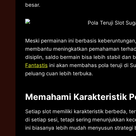
t
e
s
e
p
e
r
besar.
s
b
e
g
e
e
A
o
n
r
p
o
g
a
p
k
e
m
r
Meski permainan ini berbasis keberuntungan,
membantu meningkatkan pemahaman terhadap
disiplin, saldo bermain bisa lebih stabil dan
Fantastis
ini akan membahas pola teruji di S
peluang cuan lebih terbuka.
Memahami Karakteristik Po
Setiap slot memiliki karakteristik berbeda, 
di setiap sesi, tetapi sering menunjukkan 
ini biasanya lebih mudah menyusun strategi 