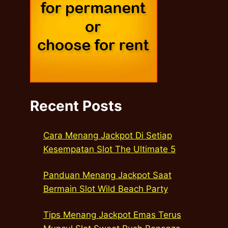
Recent Posts
Cara Menang Jackpot Di Setiap
Kesempatan Slot The Ultimate 5
Panduan Menang Jackpot Saat
Bermain Slot Wild Beach Party
Tips Menang Jackpot Emas Terus