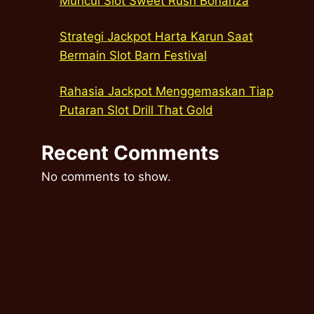
Muncul Slot Sweet Rush Bonanza
Strategi Jackpot Harta Karun Saat
Bermain Slot Barn Festival
Rahasia Jackpot Menggemaskan Tiap
Putaran Slot Drill That Gold
Recent Comments
No comments to show.