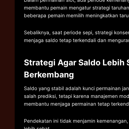
Dalam permainan slot, ada periode kemenang
membantu pemain mengatur strategi taruhan.
beberapa pemain memilih meningkatkan taru
Sebaliknya, saat periode sepi, strategi kons
menjaga saldo tetap terkendali dan mengurang
Strategi Agar Saldo Lebih 
Berkembang
Saldo yang stabil adalah kunci permainan j
salah prediksi, tetapi karena manajemen moda
membantu menjaga permainan tetap terkenda
Pendekatan ini tidak menjamin kemenangan,
lebih sehat.