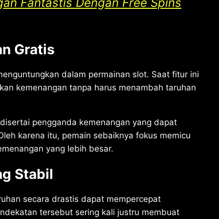
an Fantastis Dengan Free Spins
n Gratis
 menguntungkan dalam permainan slot. Saat fitur ini
atkan kemenangan tanpa harus menambah taruhan
li disertai pengganda kemenangan yang dapat
. Oleh karena itu, pemain sebaiknya fokus memicu
 kemenangan yang lebih besar.
g Stabil
ruhan secara drastis dapat mempercepat
dekatan tersebut sering kali justru membuat