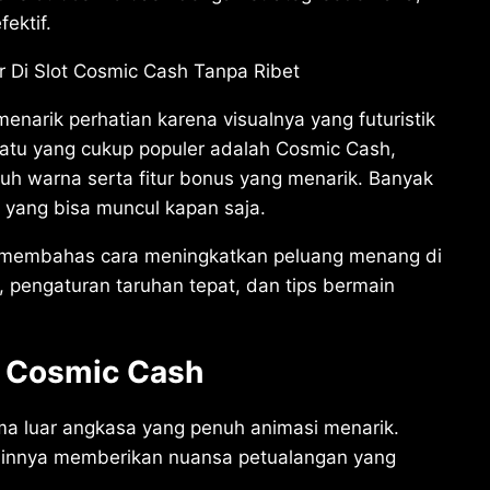
ektif.
enarik perhatian karena visualnya yang futuristik
atu yang cukup populer adalah Cosmic Cash,
uh warna serta fitur bonus yang menarik. Banyak
r yang bisa muncul kapan saja.
membahas cara meningkatkan peluang menang di
 pengaturan taruhan tepat, dan tips bermain
t Cosmic Cash
a luar angkasa yang penuh animasi menarik.
lainnya memberikan nuansa petualangan yang