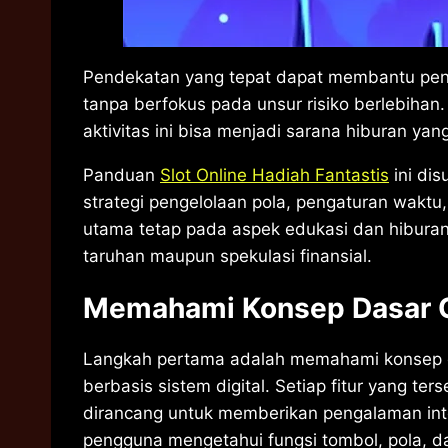
Pendekatan yang tepat dapat membantu pen
tanpa berfokus pada unsur risiko berlebih
aktivitas ini bisa menjadi sarana hiburan ya
Panduan
Slot Online Hadiah Fantastis
ini di
strategi pengelolaan pola, pengaturan waktu,
utama tetap pada aspek edukasi dan hiburan
taruhan maupun spekulasi finansial.
Memahami Konsep Dasar 
Langkah pertama adalah memahami konsep d
berbasis sistem digital. Setiap fitur yang te
dirancang untuk memberikan pengalaman int
pengguna mengetahui fungsi tombol, pola, da