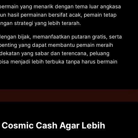
rmain yang menarik dengan tema luar angkasa
n hasil permainan bersifat acak, pemain tetap
an strategi yang lebih terarah.
engan bijak, memanfaatkan putaran gratis, serta
h penting yang dapat membantu pemain meraih
dekatan yang sabar dan terencana, peluang
isa menjadi lebih terbuka tanpa harus bermain
t Cosmic Cash Agar Lebih