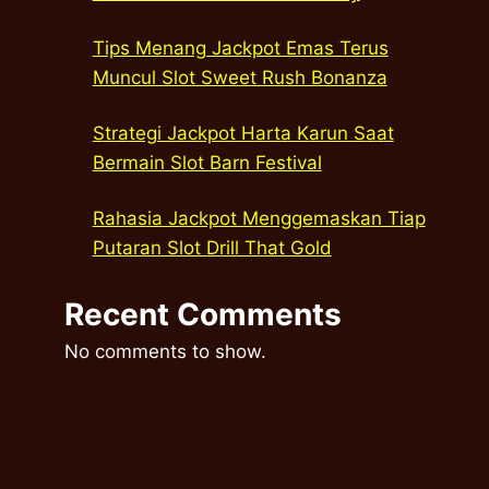
Tips Menang Jackpot Emas Terus
Muncul Slot Sweet Rush Bonanza
Strategi Jackpot Harta Karun Saat
Bermain Slot Barn Festival
Rahasia Jackpot Menggemaskan Tiap
Putaran Slot Drill That Gold
Recent Comments
No comments to show.