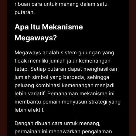
ribuan cara untuk menang dalam satu
putaran.
Apa Itu Mekanisme
Megaways?
Megaways adalah sistem gulungan yang
tidak memiliki jumlah jalur kemenangan
tetap. Setiap putaran dapat menghasilkan
jumlah simbol yang berbeda, sehingga
peluang kombinasi kemenangan menjadi
lebih variatif. Pemahaman mekanisme ini
membantu pemain menyusun strategi yang
lebih efektif.
Dengan ribuan cara untuk menang,
permainan ini menawarkan pengalaman