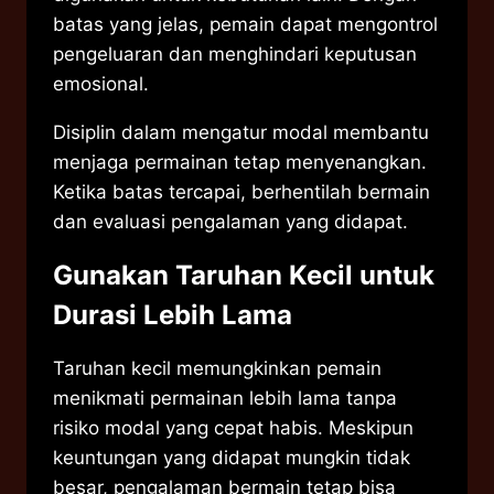
batas yang jelas, pemain dapat mengontrol
pengeluaran dan menghindari keputusan
emosional.
Disiplin dalam mengatur modal membantu
menjaga permainan tetap menyenangkan.
Ketika batas tercapai, berhentilah bermain
dan evaluasi pengalaman yang didapat.
Gunakan Taruhan Kecil untuk
Durasi Lebih Lama
Taruhan kecil memungkinkan pemain
menikmati permainan lebih lama tanpa
risiko modal yang cepat habis. Meskipun
keuntungan yang didapat mungkin tidak
besar, pengalaman bermain tetap bisa