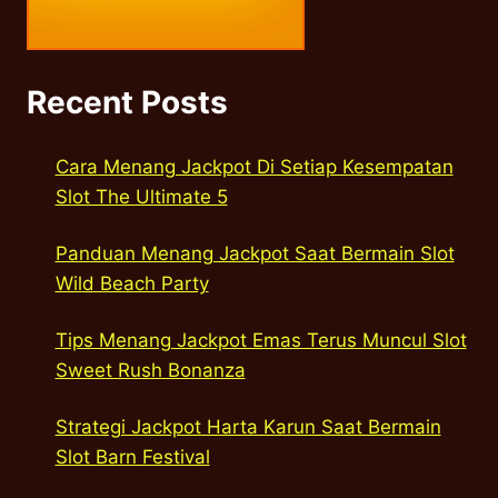
Recent Posts
Cara Menang Jackpot Di Setiap Kesempatan
Slot The Ultimate 5
Panduan Menang Jackpot Saat Bermain Slot
Wild Beach Party
Tips Menang Jackpot Emas Terus Muncul Slot
Sweet Rush Bonanza
Strategi Jackpot Harta Karun Saat Bermain
Slot Barn Festival