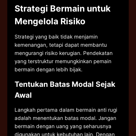
Strategi Bermain untuk
Mengelola Risiko
Strategi yang baik tidak menjamin
kemenangan, tetapi dapat membantu
mengurangi risiko kerugian. Pendekatan
yang terstruktur memungkinkan pemain
bermain dengan lebih bijak.
Tentukan Batas Modal Sejak
Awal
Langkah pertama dalam bermain anti rugi
adalah menentukan batas modal. Jangan
bermain dengan uang yang seharusnya
digunakan untuk kebutuhan lain. Dengan