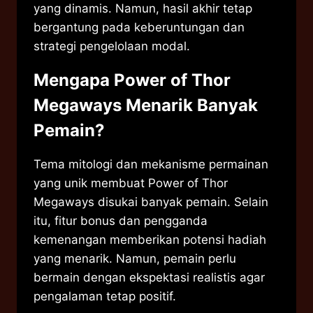
yang dinamis. Namun, hasil akhir tetap
bergantung pada keberuntungan dan
strategi pengelolaan modal.
Mengapa Power of Thor
Megaways Menarik Banyak
Pemain?
Tema mitologi dan mekanisme permainan
yang unik membuat Power of Thor
Megaways disukai banyak pemain. Selain
itu, fitur bonus dan pengganda
kemenangan memberikan potensi hadiah
yang menarik. Namun, pemain perlu
bermain dengan ekspektasi realistis agar
pengalaman tetap positif.