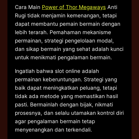
Cara Main
Power of Thor Megaways
Anti
Rugi tidak menjamin kemenangan, tetapi
dapat membantu pemain bermain dengan
lebih terarah. Pemahaman mekanisme
permainan, strategi pengelolaan modal,
dan sikap bermain yang sehat adalah kunci
untuk menikmati pengalaman bermain.
Ingatlah bahwa slot online adalah
permainan keberuntungan. Strategi yang
baik dapat meningkatkan peluang, tetapi
tidak ada metode yang memastikan hasil
pasti. Bermainlah dengan bijak, nikmati
prosesnya, dan selalu utamakan kontrol diri
agar pengalaman bermain tetap
menyenangkan dan terkendali.