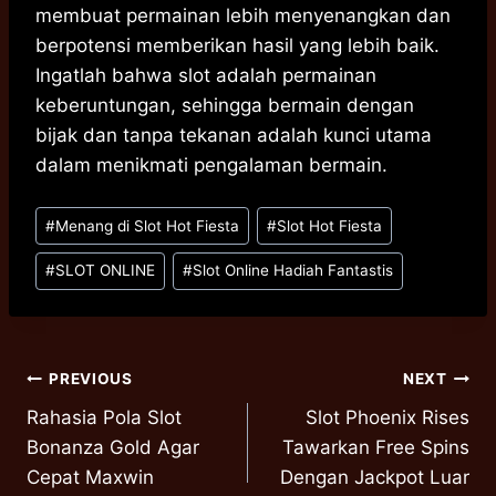
membuat permainan lebih menyenangkan dan
berpotensi memberikan hasil yang lebih baik.
Ingatlah bahwa slot adalah permainan
keberuntungan, sehingga bermain dengan
bijak dan tanpa tekanan adalah kunci utama
dalam menikmati pengalaman bermain.
Post
#
Menang di Slot Hot Fiesta
#
Slot Hot Fiesta
Tags:
#
SLOT ONLINE
#
Slot Online Hadiah Fantastis
Post
PREVIOUS
NEXT
Rahasia Pola Slot
Slot Phoenix Rises
navigation
Bonanza Gold Agar
Tawarkan Free Spins
Cepat Maxwin
Dengan Jackpot Luar