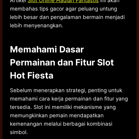
Artikel
Slot Online Hadiah Fantastis
ini akan
membahas tips gacor agar peluang untung
lebih besar dan pengalaman bermain menjadi
lebih menyenangkan.
Memahami Dasar
Permainan dan Fitur Slot
Hot Fiesta
Sebelum menerapkan strategi, penting untuk
memahami cara kerja permainan dan fitur yang
tersedia. Slot ini memiliki mekanisme yang
memungkinkan pemain mendapatkan
kemenangan melalui berbagai kombinasi
simbol.