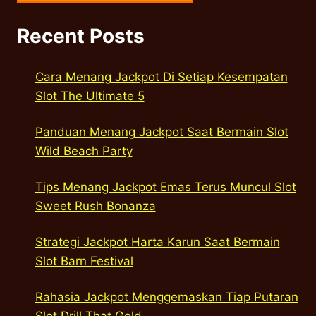
Recent Posts
Cara Menang Jackpot Di Setiap Kesempatan
Slot The Ultimate 5
Panduan Menang Jackpot Saat Bermain Slot
Wild Beach Party
Tips Menang Jackpot Emas Terus Muncul Slot
Sweet Rush Bonanza
Strategi Jackpot Harta Karun Saat Bermain
Slot Barn Festival
Rahasia Jackpot Menggemaskan Tiap Putaran
Slot Drill That Gold