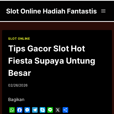
Skip
Slot Online Hadiah Fantastis
to
content
SLOT ONLINE
Tips Gacor Slot Hot
Fiesta Supaya Untung
Besar
02/26/2026
Bagikan
W
F
M
T
S
L
X
S