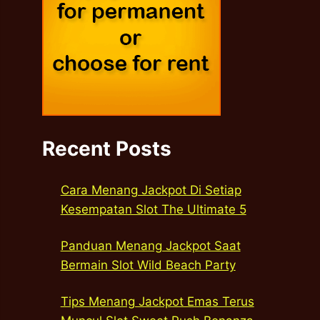
Recent Posts
Cara Menang Jackpot Di Setiap
Kesempatan Slot The Ultimate 5
Panduan Menang Jackpot Saat
Bermain Slot Wild Beach Party
Tips Menang Jackpot Emas Terus