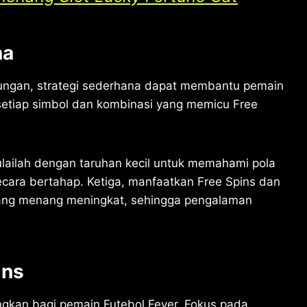
na
tungan, strategi sederhana dapat membantu pemain
i setiap simbol dan kombinasi yang memicu Free
.
ulailah dengan taruhan kecil untuk memahami pola
cara bertahap. Ketiga, manfaatkan Free Spins dan
ang menang meningkat, sehingga pengalaman
ins
gkan bagi pemain Futebol Fever. Fokus pada