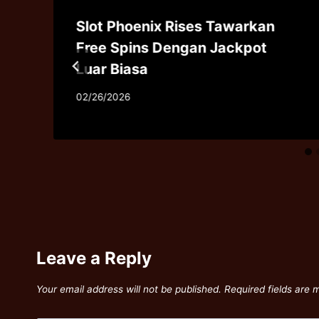
Slot Phoenix Rises Tawarkan
Free Spins Dengan Jackpot
Luar Biasa
02/26/2026
Leave a Reply
Your email address will not be published.
Required fields are