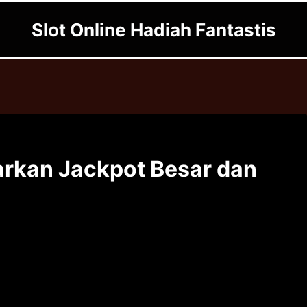
Slot Online Hadiah Fantastis
arkan Jackpot Besar dan