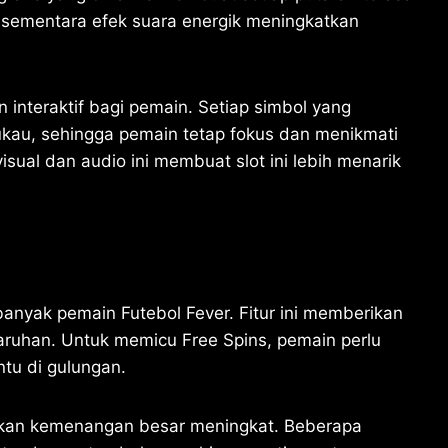
 sementara efek suara energik meningkatkan
teraktif bagi pemain. Setiap simbol yang
au, sehingga pemain tetap fokus dan menikmati
ual dan audio ini membuat slot ini lebih menarik
banyak pemain Futebol Fever. Fitur ini memberikan
ruhan. Untuk memicu Free Spins, pemain perlu
tu di gulungan.
tkan kemenangan besar meningkat. Beberapa