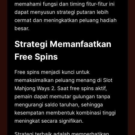
memahami fungsi dan timing fitur-fitur ini
dapat menyusun strategi putaran lebih
cermat dan meningkatkan peluang hadiah
besar.
Strategi Memanfaatkan
Free Spins
Free spins menjadi kunci untuk
memaksimalkan peluang menang di Slot
Mahjong Ways 2. Saat free spins aktif,
pemain dapat memutar gulungan tanpa
mengurangi saldo taruhan, sehingga
kesempatan membentuk kombinasi tinggi
meningkat secara signifikan.
Strategi terbaik adalah memperhatikan