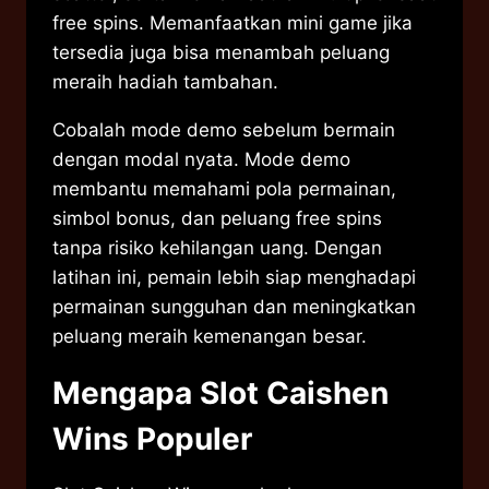
free spins. Memanfaatkan mini game jika
tersedia juga bisa menambah peluang
meraih hadiah tambahan.
Cobalah mode demo sebelum bermain
dengan modal nyata. Mode demo
membantu memahami pola permainan,
simbol bonus, dan peluang free spins
tanpa risiko kehilangan uang. Dengan
latihan ini, pemain lebih siap menghadapi
permainan sungguhan dan meningkatkan
peluang meraih kemenangan besar.
Mengapa Slot Caishen
Wins Populer