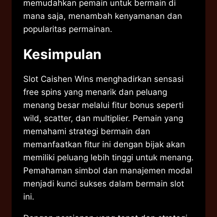
memudahkan pemain untuk bermain di
mana saja, menambah kenyamanan dan
popularitas permainan.
Kesimpulan
Slot Caishen Wins menghadirkan sensasi
free spins yang menarik dan peluang
menang besar melalui fitur bonus seperti
wild, scatter, dan multiplier. Pemain yang
memahami strategi bermain dan
memanfaatkan fitur ini dengan bijak akan
memiliki peluang lebih tinggi untuk menang.
Pemahaman simbol dan manajemen modal
menjadi kunci sukses dalam bermain slot
ini.