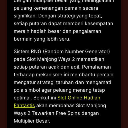
dengan multiplier besar yang meningkatkan
peluang kemenangan pemain secara
signifikan. Dengan strategi yang tepat,
setiap putaran dapat memberi kesempatan
meraih hadiah besar dan pengalaman
bermain yang lebih seru.
Sistem RNG (Random Number Generator)
pada Slot Mahjong Ways 2 memastikan
setiap putaran acak dan adil. Pemahaman
terhadap mekanisme ini membantu pemain
mengatur strategi taruhan dan mengamati
pola simbol agar peluang menang tetap
optimal. Berikut ini
Slot Online Hadiah
Fantastis
akan membahas Slot Mahjong
Ways 2 Tawarkan Free Spins dengan
Multiplier Besar.