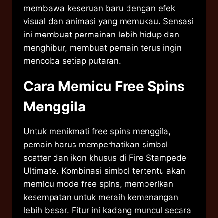
membawa keseruan baru dengan efek
visual dan animasi yang memukau. Sensasi
ini membuat permainan lebih hidup dan
menghibur, membuat pemain terus ingin
mencoba setiap putaran.
Cara Memicu Free Spins
Menggila
Untuk menikmati free spins menggila,
pemain harus memperhatikan simbol
scatter dan ikon khusus di Fire Stampede
Ultimate. Kombinasi simbol tertentu akan
memicu mode free spins, memberikan
kesempatan untuk meraih kemenangan
lebih besar. Fitur ini kadang muncul secara