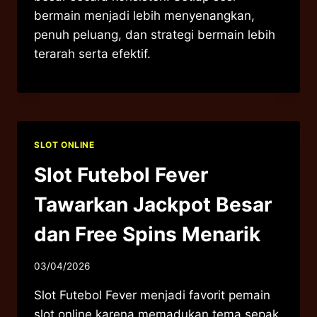
bermain menjadi lebih menyenangkan,
penuh peluang, dan strategi bermain lebih
terarah serta efektif.
SLOT ONLINE
Slot Futebol Fever
Tawarkan Jackpot Besar
dan Free Spins Menarik
03/04/2026
Slot Futebol Fever menjadi favorit pemain
slot online karena memadukan tema sepak