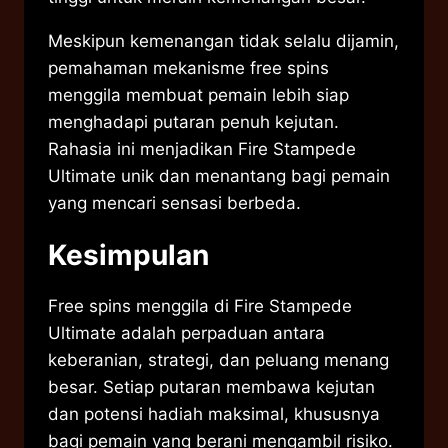
Meskipun kemenangan tidak selalu dijamin,
pemahaman mekanisme free spins
menggila membuat pemain lebih siap
menghadapi putaran penuh kejutan.
Rahasia ini menjadikan Fire Stampede
Ultimate unik dan menantang bagi pemain
yang mencari sensasi berbeda.
Kesimpulan
Free spins menggila di Fire Stampede
Ultimate adalah perpaduan antara
keberanian, strategi, dan peluang menang
besar. Setiap putaran membawa kejutan
dan potensi hadiah maksimal, khususnya
bagi pemain yang berani mengambil risiko.