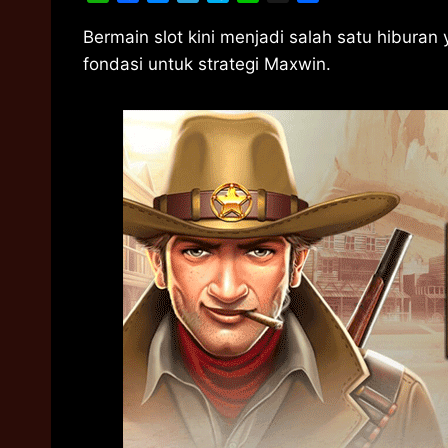
h
a
e
e
k
i
h
a
c
s
l
y
n
a
Bermain slot kini menjadi salah satu hiburan
t
e
s
e
p
e
r
fondasi untuk strategi Maxwin.
s
b
e
g
e
e
A
o
n
r
p
o
g
a
p
k
e
m
r