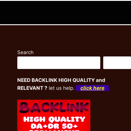
Search
Search
NEED BACKLINK HIGH QUALITY and
RELEVANT ?
let us help.
click here