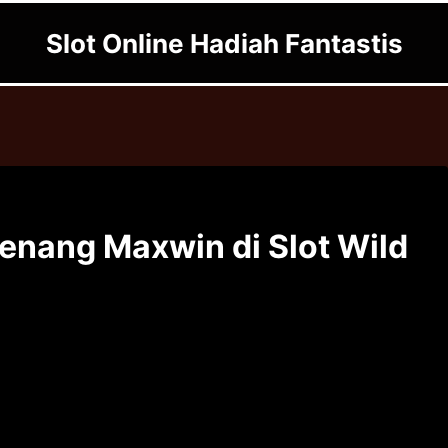
Slot Online Hadiah Fantastis
enang Maxwin di Slot Wild