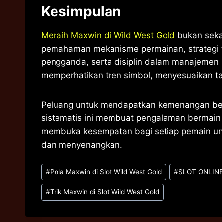
Kesimpulan
Meraih Maxwin di Wild West Gold
bukan sekad
pemahaman mekanisme permainan, strategi t
pengganda, serta disiplin dalam manajemen 
memperhatikan tren simbol, menyesuaikan ta
Peluang untuk mendapatkan kemenangan besa
sistematis ini membuat pengalaman bermain l
membuka kesempatan bagi setiap pemain unt
dan menyenangkan.
Post
#
Pola Maxwin di Slot Wild West Gold
#
SLOT ONLIN
Tags:
#
Trik Maxwin di Slot Wild West Gold