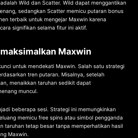
adalah Wild dan Scatter. Wild dapat menggantikan
menang, sedangkan Scatter memicu putaran bonus
momen terbaik untuk mengejar Maxwin karena
 signifikan selama fitur ini aktif.
Memaksimalkan Maxwin
unci untuk mendekati Maxwin. Salah satu strategi
rdasarkan tren putaran. Misalnya, setelah
an, menaikkan taruhan sedikit dapat
menang muncul.
jadi beberapa sesi. Strategi ini memungkinkan
peluang memicu free spins atau simbol pengganda
gan taruhan tetap besar tanpa memperhatikan hasil
ang Maxwin.