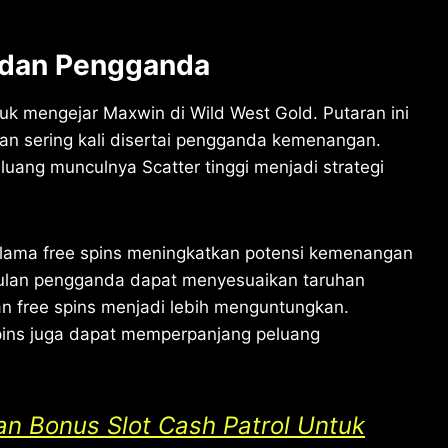
 dan Pengganda
uk mengejar Maxwin di Wild West Gold. Putaran ini
 dan sering kali disertai pengganda kemenangan.
uang munculnya Scatter tinggi menjadi strategi
elama free spins meningkatkan potensi kemenangan
lan pengganda dapat menyesuaikan taruhan
an free spins menjadi lebih menguntungkan.
 spins juga dapat memperpanjang peluang
n Bonus Slot Cash Patrol Untuk