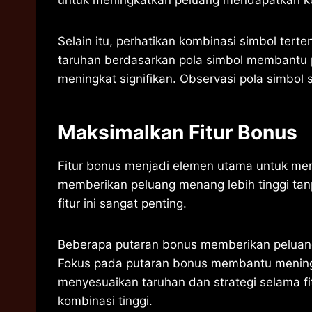
untuk meningkatkan peluang mendapatkan k
Selain itu, perhatikan kombinasi simbol ter
taruhan berdasarkan pola simbol membantu p
meningkat signifikan. Observasi pola simbol 
Maksimalkan Fitur Bonus
Fitur bonus menjadi elemen utama untuk me
memberikan peluang menang lebih tinggi t
fitur ini sangat penting.
Beberapa putaran bonus memberikan peluang 
Fokus pada putaran bonus membantu meningk
menyesuaikan taruhan dan strategi selama fi
kombinasi tinggi.