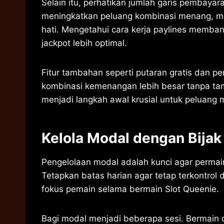
Selain itu, perhatikan jumlah garis pembaya
meningkatkan peluang kombinasi menang, m
hati. Mengetahui cara kerja paylines memba
jackpot lebih optimal.
Fitur tambahan seperti putaran gratis dan p
kombinasi kemenangan lebih besar tanpa tamb
menjadi langkah awal krusial untuk peluang 
Kelola Modal dengan Bijak
Pengelolaan modal adalah kunci agar permai
Tetapkan batas harian agar tetap terkontrol 
fokus pemain selama bermain Slot Queenie.
Bagi modal menjadi beberapa sesi. Bermain d