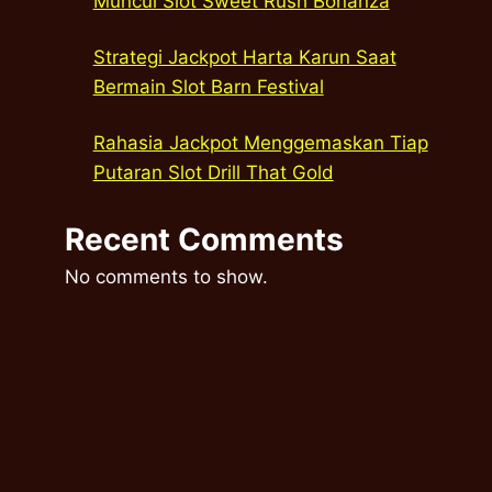
Muncul Slot Sweet Rush Bonanza
Strategi Jackpot Harta Karun Saat
Bermain Slot Barn Festival
Rahasia Jackpot Menggemaskan Tiap
Putaran Slot Drill That Gold
Recent Comments
No comments to show.