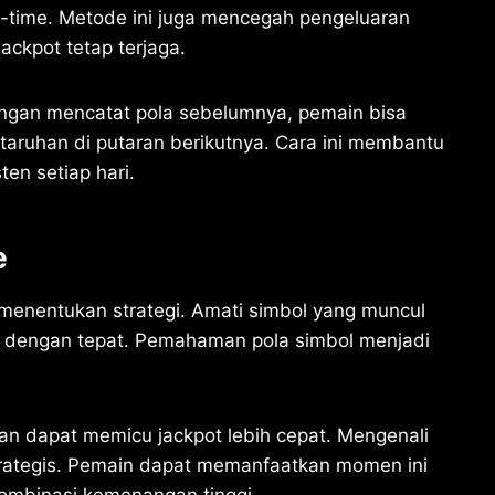
l-time. Metode ini juga mencegah pengeluaran
ackpot tetap terjaga.
ngan mencatat pola sebelumnya, pemain bisa
taruhan di putaran berikutnya. Cara ini membantu
en setiap hari.
e
 menentukan strategi. Amati simbol yang muncul
n dengan tepat. Pemahaman pola simbol menjadi
 dan dapat memicu jackpot lebih cepat. Mengenali
rategis. Pemain dapat memanfaatkan momen ini