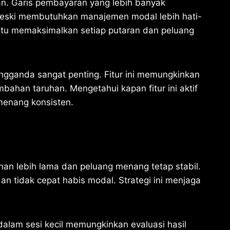
ran. Garis pembayaran yang lebih banyak
eski membutuhkan manajemen modal lebih hati-
ntu memaksimalkan setiap putaran dan peluang
engganda sangat penting. Fitur ini memungkinkan
ahan taruhan. Mengetahui kapan fitur ini aktif
menang konsisten.
nan lebih lama dan peluang menang tetap stabil.
dan tidak cepat habis modal. Strategi ini menjaga
alam sesi kecil memungkinkan evaluasi hasil